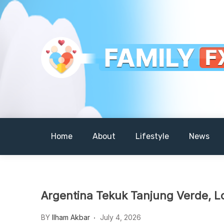
Skip
to
content
Your Daily Dose of Family Wisdom
Familyfx
Home
About
Lifestyle
News
Argentina Tekuk Tanjung Verde, Lo
BY
Ilham Akbar
July 4, 2026