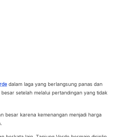
rde
dalam laga yang berlangsung panas dan
esar setelah melalui pertandingan yang tidak
eban besar karena kemenangan menjadi harga
.
erkata lain. Tanjung Verde bermain disiplin,