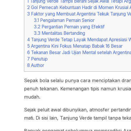
1
Tanjung Verde Tampil Berani Sejak Awal Tetapi Ar
2
Gol Pemecah Kebuntuan Hadir di Momen Krusial A
3
Faktor yang Membuat Argentina Tekuk Tanjung V
3.1
Pengalaman Pemain Senior
3.2
Pergantian Pemain yang Efektif
3.3
Mentalitas Bertanding
4
Tanjung Verde Tetap Layak Mendapat Apresiasi W
5
Argentina Kini Fokus Menatap Babak 16 Besar
6
Tekanan Besar Jadi Ujian Mental setelah Argentin
7
Penutup
8
Author
Sepak bola selalu punya cara menciptakan drama
penuh tekanan. Kemenangan tipis namun krusial
mudah.
Sejak peluit awal dibunyikan, atmosfer pertan
mati. Di sisi lain, Tanjung Verde tampil tanpa
Banyak pengamat sebelumnya memprediksi Argen