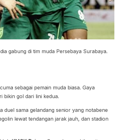
s dia gabung di tim muda Persebaya Surabaya.
an cuma sebagai pemain muda biasa. Gaya
bikin gol dari lini kedua.
bisa duel sama gelandang senior yang notabene
olin lewat tendangan jarak jauh, dan stadion