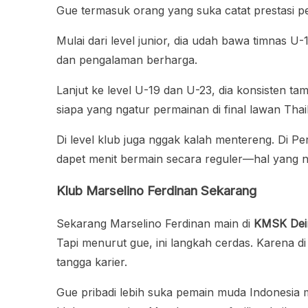
Gue termasuk orang yang suka catat prestasi p
Mulai dari level junior, dia udah bawa timnas U-
dan pengalaman berharga.
Lanjut ke level U-19 dan U-23, dia konsisten t
siapa yang ngatur permainan di final lawan Thaila
Di level klub juga nggak kalah mentereng. Di Pe
dapet menit bermain secara reguler—hal yang 
Klub Marselino Ferdinan Sekarang
Sekarang Marselino Ferdinan main di
KMSK Dei
Tapi menurut gue, ini langkah cerdas. Karena di
tangga karier.
Gue pribadi lebih suka pemain muda Indonesia m