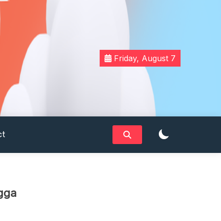
Friday, August 7
ct
gga