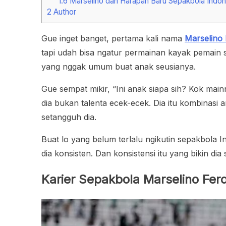
1.6
Marselino dan Harapan Baru Sepakbola Indon
2
Author
Gue inget banget, pertama kali nama
Marselino 
tapi udah bisa ngatur permainan kayak pemain s
yang nggak umum buat anak seusianya.
Gue sempat mikir, “Ini anak siapa sih? Kok mai
dia bukan talenta ecek-ecek. Dia itu kombinasi 
setangguh dia.
Buat lo yang belum terlalu ngikutin sepakbola I
dia konsisten. Dan konsistensi itu yang bikin d
Karier Sepakbola Marselino Fer