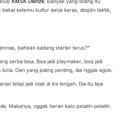
 klub
KMSK Deinze
. Banyak yang bilang itu
bakal ketemu kultur kerja keras, disiplin taktik,
 timnas, bahkan kadang starter terus?”
 serba bisa. Bisa jadi playmaker, bisa jadi
bola. Dan yang paling penting, dia nggak egois.
etap jadi otak di lini tengah. Dia itu tipe
ede. Makanya, nggak heran kalo pelatih-pelatih