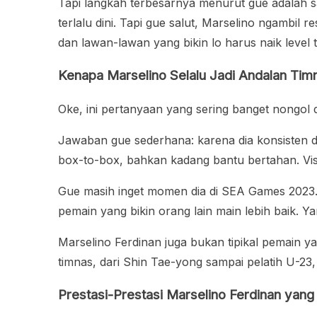
Tapi langkah terbesarnya menurut gue adalah s
terlalu dini. Tapi gue salut, Marselino ngambil r
dan lawan-lawan yang bikin lo harus naik level 
Kenapa Marselino Selalu Jadi Andalan Tim
Oke, ini pertanyaan yang sering banget nongol d
Jawaban gue sederhana: karena dia konsisten dan
box-to-box, bahkan kadang bantu bertahan. Visi
Gue masih inget momen dia di SEA Games 2023. Wa
pemain yang bikin orang lain main lebih baik. Ya
Marselino Ferdinan juga bukan tipikal pemain y
timnas, dari Shin Tae-yong sampai pelatih U-23, 
Prestasi-Prestasi Marselino Ferdinan yan