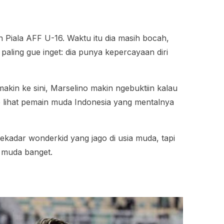
n Piala AFF U-16. Waktu itu dia masih bocah,
aling gue inget: dia punya kepercayaan diri
akin ke sini, Marselino makin ngebuktiin kalau
gue lihat pemain muda Indonesia yang mentalnya
sekadar wonderkid yang jago di usia muda, tapi
h muda banget.