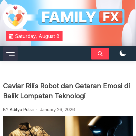
Skip
to
content
Your Daily Dose of Family Wisdom
Familyfx
Saturday, August 8
Caviar Rilis Robot dan Getaran Emosi di
Balik Lompatan Teknologi
BY
Aditya Putra
January 26, 2026