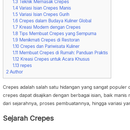
1.3
Teknik Memasak Crepes
1.4
Variasi Isian Crepes Manis
1.5
Variasi Isian Crepes Gurih
1.6
Crepes dalam Budaya Kuliner Global
1.7
Kreasi Modern dengan Crepes
1.8
Tips Membuat Crepes yang Sempurna
1.9
Menikmati Crepes di Restoran
1.10
Crepes dan Pariwisata Kuliner
1.11
Membuat Crepes di Rumah: Panduan Praktis
1.12
Kreasi Crepes untuk Acara Khusus
1.13
repes
2
Author
Crepes adalah salah satu hidangan yang sangat populer d
crepes dapat disajikan dengan berbagai isian, baik manis
dari sejarahnya, proses pembuatannya, hingga variasi y
Sejarah Crepes