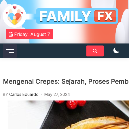
Skip
to
content
Your Daily Dose of Family Wisdom
Familyfx
Friday, August 7
Mengenal Crepes: Sejarah, Proses Pemb
BY
Carlos Eduardo
May 27, 2024