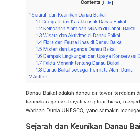
Contents
[
hide
]
1
Sejarah dan Keunikan Danau Baikal
1.1
Geografi dan Karakteristik Danau Baikal
1.2
Keindahan Alam dan Musim di Danau Baikal
1.3
Wisata dan Aktivitas di Danau Baikal
1.4
Flora dan Fauna Khas di Danau Baikal
1.5
Misteri dan Legenda Danau Baikal
1.6
Dampak Lingkungan dan Upaya Konservasi D
1.7
Fakta Menarik tentang Danau Baikal
1.8
Danau Baikal sebagai Permata Alam Dunia
2
Author
Danau Baikal adalah danau air tawar terdalam di
keanekaragaman hayati yang luar biasa, menjadika
Warisan Dunia UNESCO, yang semakin menegaska
Sejarah dan Keunikan Danau Bai