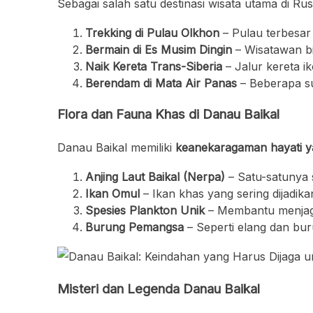
Sebagai salah satu destinasi wisata utama di Ru
Trekking di Pulau Olkhon
– Pulau terbesar 
Bermain di Es Musim Dingin
– Wisatawan 
Naik Kereta Trans-Siberia
– Jalur kereta ik
Berendam di Mata Air Panas
– Beberapa su
Flora dan Fauna Khas di Danau Baikal
Danau Baikal memiliki
keanekaragaman hayati ya
Anjing Laut Baikal (Nerpa)
– Satu-satunya sp
Ikan Omul
– Ikan khas yang sering dijadik
Spesies Plankton Unik
– Membantu menjaga 
Burung Pemangsa
– Seperti elang dan buru
Misteri dan Legenda Danau Baikal