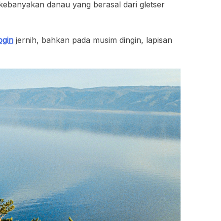
i kebanyakan danau yang berasal dari gletser
ogin
jernih, bahkan pada musim dingin, lapisan