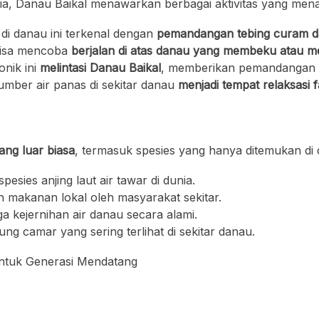
sia, Danau Baikal menawarkan berbagai aktivitas yang mena
di danau ini terkenal dengan
pemandangan tebing curam d
bisa mencoba
berjalan di atas danau yang membeku atau me
onik ini
melintasi Danau Baikal
, memberikan pemandangan y
mber air panas di sekitar danau
menjadi tempat relaksasi 
ng luar biasa
, termasuk spesies yang hanya ditemukan di d
esies anjing laut air tawar di dunia.
an makanan lokal oleh masyarakat sekitar.
kejernihan air danau secara alami.
ng camar yang sering terlihat di sekitar danau.