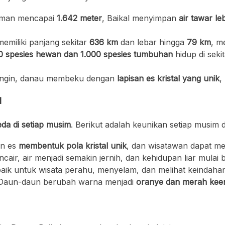
aman mencapai
1.642 meter
, Baikal menyimpan
air tawar l
memiliki panjang sekitar
636 km
dan lebar hingga
79 km
, m
0 spesies hewan dan 1.000 spesies tumbuhan
hidup di sek
ingin, danau membeku dengan
lapisan es kristal yang unik
,
l
a di setiap musim
. Berikut adalah keunikan setiap musim di
an es
membentuk pola kristal unik
, dan wisatawan dapat m
ncair, air menjadi semakin jernih, dan kehidupan liar mulai
aik untuk wisata perahu, menyelam, dan melihat keindahan
Daun-daun berubah warna menjadi
oranye dan merah ke