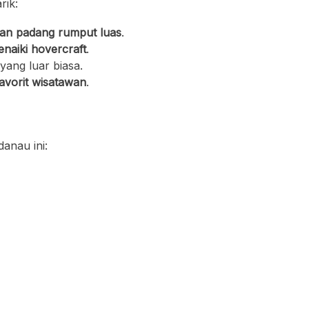
rik:
an padang rumput luas
.
naiki hovercraft
.
ang luar biasa.
favorit wisatawan
.
anau ini: