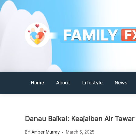
Skip
to
content
Your Daily Dose of Family Wisdom
Familyfx
Home
About
Lifestyle
News
Danau Baikal: Keajaiban Air Tawar
BY
Amber Murray
March 5, 2025