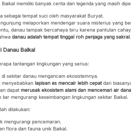
u Baikal memiliki banyak cerita dan legenda yang masih dip
ya sebagai tempat suci oleh masyarakat Buryat.
ngunjung melaporkan mendengar suara misterius yang bera
ntu, danau tampak bercahaya biru karena pantulan cahay
bahwa
danau adalah tempat tinggal roh penjaga yang sakral
.
 Danau Baikal
rapa tantangan lingkungan yang serius:
k di sekitar danau mengancam ekosistemnya.
at menyebabkan
lapisan es mencair lebih cepat
dari biasany
wan dapat
merusak ekosistem alami dan mencemari air dan
liar mengurangi keseimbangan lingkungan sekitar Baikal.
lah dilakukan:
k mengurangi pencemaran.
n flora dan fauna unik Baikal.