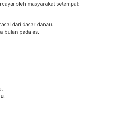
ercayai oleh masyarakat setempat:
sal dari dasar danau.
a bulan pada es.
a.
au
.