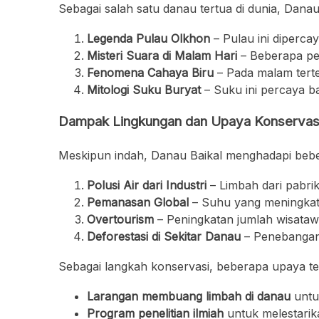
Sebagai salah satu danau tertua di dunia, Dana
Legenda Pulau Olkhon
– Pulau ini diperca
Misteri Suara di Malam Hari
– Beberapa pe
Fenomena Cahaya Biru
– Pada malam terte
Mitologi Suku Buryat
– Suku ini percaya 
Dampak Lingkungan dan Upaya Konservasi
Meskipun indah, Danau Baikal menghadapi bebe
Polusi Air dari Industri
– Limbah dari pabri
Pemanasan Global
– Suhu yang meningk
Overtourism
– Peningkatan jumlah wisata
Deforestasi di Sekitar Danau
– Penebangan 
Sebagai langkah konservasi, beberapa upaya te
Larangan membuang limbah di danau
untu
Program penelitian ilmiah
untuk melestarika