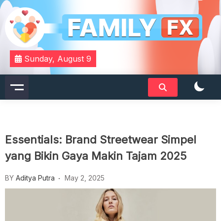
Skip
to
content
Your Daily Dose of Family Wisdom
Familyfx
Sunday, August 9
Essentials: Brand Streetwear Simpel
yang Bikin Gaya Makin Tajam 2025
BY
Aditya Putra
May 2, 2025