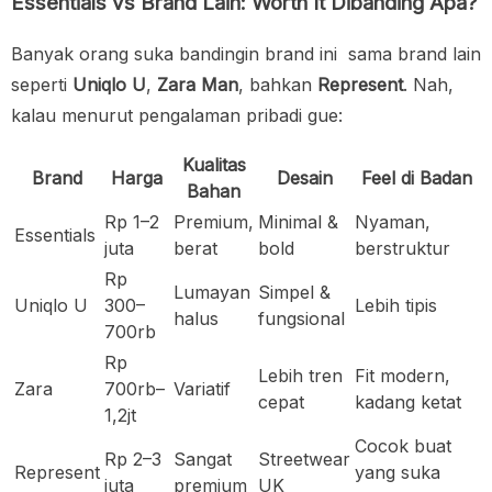
Essentials vs Brand Lain: Worth It Dibanding Apa?
Banyak orang suka bandingin brand ini sama brand lain
seperti
Uniqlo U
,
Zara Man
, bahkan
Represent
. Nah,
kalau menurut pengalaman pribadi gue:
Kualitas
Brand
Harga
Desain
Feel di Badan
Bahan
Rp 1–2
Premium,
Minimal &
Nyaman,
Essentials
juta
berat
bold
berstruktur
Rp
Lumayan
Simpel &
Uniqlo U
300–
Lebih tipis
halus
fungsional
700rb
Rp
Lebih tren
Fit modern,
Zara
700rb–
Variatif
cepat
kadang ketat
1,2jt
Cocok buat
Rp 2–3
Sangat
Streetwear
Represent
yang suka
juta
premium
UK