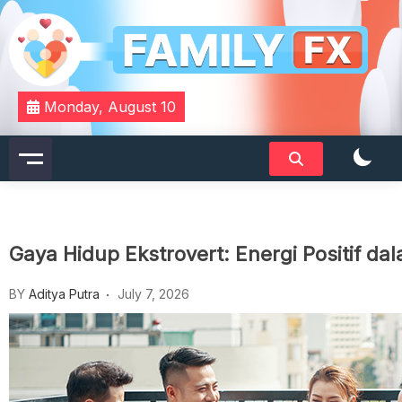
Skip
to
content
Your Daily Dose of Family Wisdom
Familyfx
Monday, August 10
Gaya Hidup Ekstrovert: Energi Positif da
BY
Aditya Putra
July 7, 2026