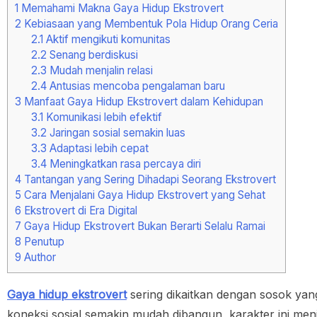
1
Memahami Makna Gaya Hidup Ekstrovert
2
Kebiasaan yang Membentuk Pola Hidup Orang Ceria
2.1
Aktif mengikuti komunitas
2.2
Senang berdiskusi
2.3
Mudah menjalin relasi
2.4
Antusias mencoba pengalaman baru
3
Manfaat Gaya Hidup Ekstrovert dalam Kehidupan
3.1
Komunikasi lebih efektif
3.2
Jaringan sosial semakin luas
3.3
Adaptasi lebih cepat
3.4
Meningkatkan rasa percaya diri
4
Tantangan yang Sering Dihadapi Seorang Ekstrovert
5
Cara Menjalani Gaya Hidup Ekstrovert yang Sehat
6
Ekstrovert di Era Digital
7
Gaya Hidup Ekstrovert Bukan Berarti Selalu Ramai
8
Penutup
9
Author
Gaya hidup ekstrovert
sering dikaitkan dengan sosok yang
koneksi sosial semakin mudah dibangun, karakter ini men