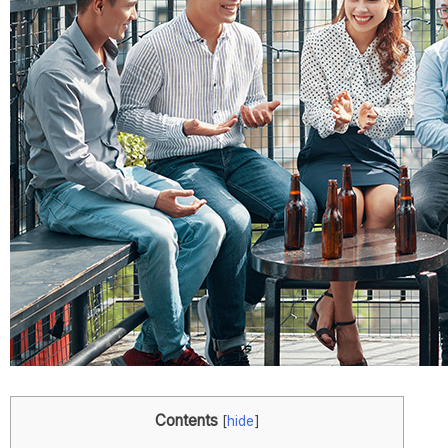
Contents
[
hide
]