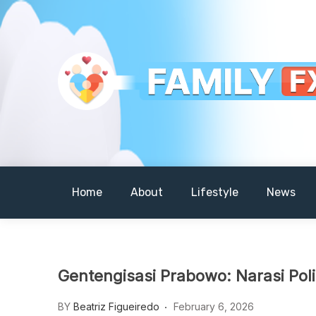
Skip
to
content
Your Daily Dose of Family Wisdom
Familyfx
Home
About
Lifestyle
News
Gentengisasi Prabowo: Narasi Poli
BY
Beatriz Figueiredo
February 6, 2026