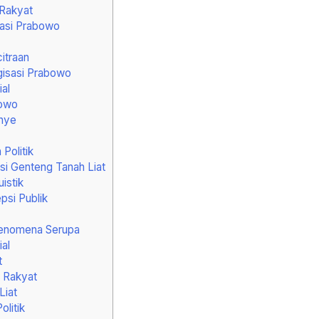
Rakyat
asi Prabowo
itraan
isasi Prabowo
al
bowo
nye
Politik
i Genteng Tanah Liat
istik
si Publik
Fenomena Serupa
al
t
i Rakyat
Liat
olitik