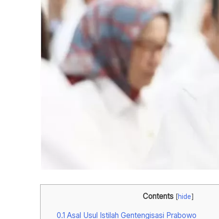
Contents
[
hide
]
0.1
Asal Usul Istilah Gentengisasi Prabowo