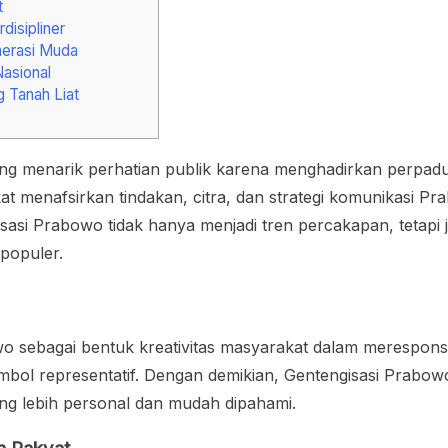
t
disipliner
nerasi Muda
asional
 Tanah Liat
ang menarik perhatian publik karena menghadirkan perpadua
at menafsirkan tindakan, citra, dan strategi komunikasi P
gisasi Prabowo tidak hanya menjadi tren percakapan, tetapi
populer.
bagai bentuk kreativitas masyarakat dalam merespons realit
mbol representatif. Dengan demikian, Gentengisasi Prab
ng lebih personal dan mudah dipahami.