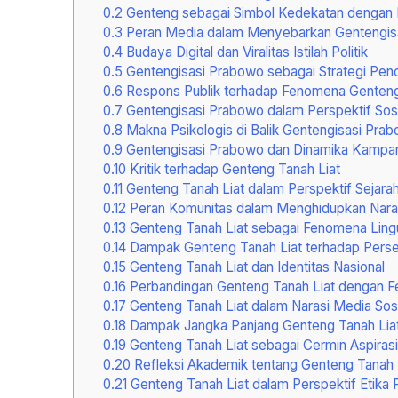
0.2
Genteng sebagai Simbol Kedekatan dengan 
0.3
Peran Media dalam Menyebarkan Gentengis
0.4
Budaya Digital dan Viralitas Istilah Politik
0.5
Gentengisasi Prabowo sebagai Strategi Penc
0.6
Respons Publik terhadap Fenomena Genteng
0.7
Gentengisasi Prabowo dalam Perspektif Sosi
0.8
Makna Psikologis di Balik Gentengisasi Pra
0.9
Gentengisasi Prabowo dan Dinamika Kampa
0.10
Kritik terhadap Genteng Tanah Liat
0.11
Genteng Tanah Liat dalam Perspektif Sejarah 
0.12
Peran Komunitas dalam Menghidupkan Naras
0.13
Genteng Tanah Liat sebagai Fenomena Lingu
0.14
Dampak Genteng Tanah Liat terhadap Persep
0.15
Genteng Tanah Liat dan Identitas Nasional
0.16
Perbandingan Genteng Tanah Liat dengan 
0.17
Genteng Tanah Liat dalam Narasi Media Sosi
0.18
Dampak Jangka Panjang Genteng Tanah Lia
0.19
Genteng Tanah Liat sebagai Cermin Aspiras
0.20
Refleksi Akademik tentang Genteng Tanah 
0.21
Genteng Tanah Liat dalam Perspektif Etika P