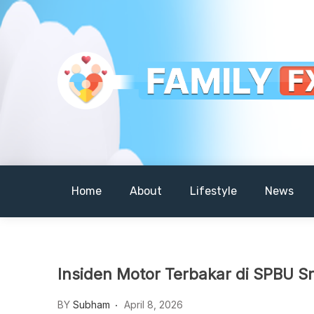
Skip
to
content
Your Daily Dose of Family Wisdom
Familyfx
Home
About
Lifestyle
News
Insiden Motor Terbakar di SPBU 
BY
Subham
April 8, 2026