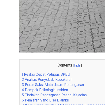
Contents
[
hide
]
1
Reaksi Cepat Petugas SPBU
2
Analisis Penyebab Kebakaran
3
Peran Saksi Mata dalam Penanganan
4
Dampak Psikologis Insiden
5
Tindakan Pencegahan Pasca-Kejadian
6
Pelajaran yang Bisa Diambil