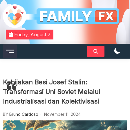
Skip
to
content
Your Daily Dose of Family Wisdom
Familyfx
Friday, August 7
Kebijakan Besi Josef Stalin:
Transformasi Uni Soviet Melalui
Industrialisasi dan Kolektivisasi
BY
Bruno Cardoso
November 11, 2024