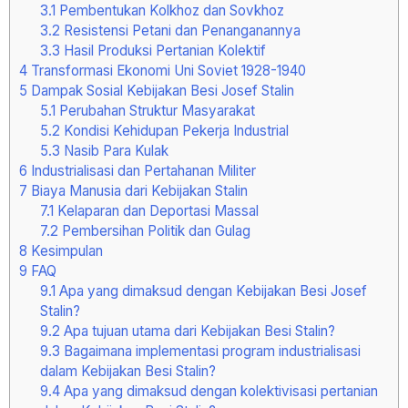
3.1
Pembentukan Kolkhoz dan Sovkhoz
3.2
Resistensi Petani dan Penanganannya
3.3
Hasil Produksi Pertanian Kolektif
4
Transformasi Ekonomi Uni Soviet 1928-1940
5
Dampak Sosial Kebijakan Besi Josef Stalin
5.1
Perubahan Struktur Masyarakat
5.2
Kondisi Kehidupan Pekerja Industrial
5.3
Nasib Para Kulak
6
Industrialisasi dan Pertahanan Militer
7
Biaya Manusia dari Kebijakan Stalin
7.1
Kelaparan dan Deportasi Massal
7.2
Pembersihan Politik dan Gulag
8
Kesimpulan
9
FAQ
9.1
Apa yang dimaksud dengan Kebijakan Besi Josef
Stalin?
9.2
Apa tujuan utama dari Kebijakan Besi Stalin?
9.3
Bagaimana implementasi program industrialisasi
dalam Kebijakan Besi Stalin?
9.4
Apa yang dimaksud dengan kolektivisasi pertanian