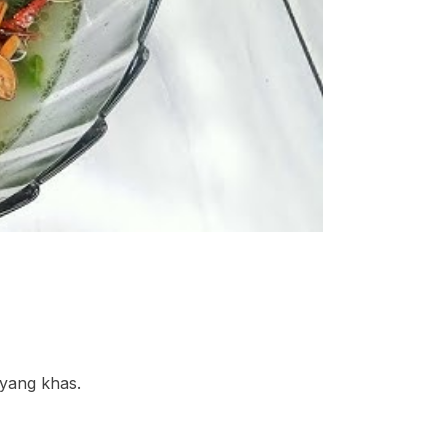
 yang khas.