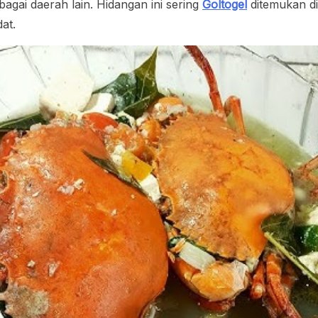
bagai daerah lain. Hidangan ini sering
Goltogel
ditemukan di
at.