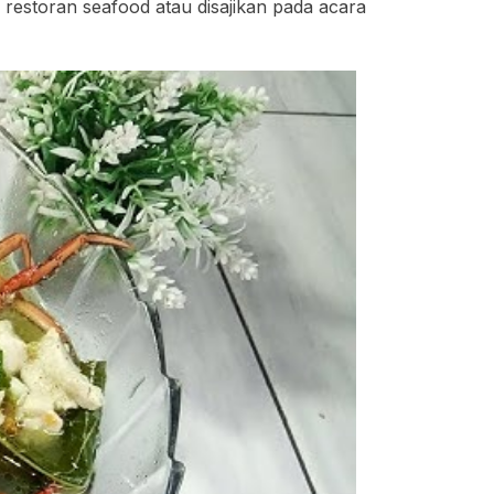
 restoran seafood atau disajikan pada acara