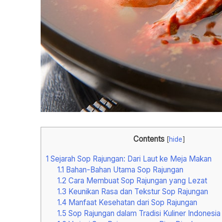
Contents
[
hide
]
1
Sejarah Sop Rajungan: Dari Laut ke Meja Makan
1.1
Bahan-Bahan Utama Sop Rajungan
1.2
Cara Membuat Sop Rajungan yang Lezat
1.3
Keunikan Rasa dan Tekstur Sop Rajungan
1.4
Manfaat Kesehatan dari Sop Rajungan
1.5
Sop Rajungan dalam Tradisi Kuliner Indonesia