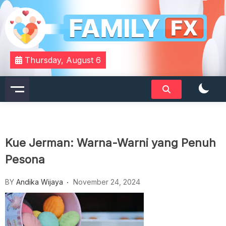
Skip
to
content
Your Daily Dose of Family Wisdom
Familyfx
Thursday, August 6
Kue Jerman: Warna-Warni yang Penuh
Pesona
BY
Andika Wijaya
November 24, 2024