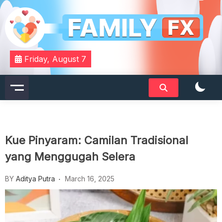
Skip
to
content
Your Daily Dose of Family Wisdom
Familyfx
Friday, August 7
Kue Pinyaram: Camilan Tradisional
yang Menggugah Selera
BY
Aditya Putra
March 16, 2025