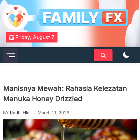
Skip
to
content
Your Daily Dose of Family Wisdom
Familyfx
Friday, August 7
Manisnya Mewah: Rahasia Kelezatan
Manuka Honey Drizzled
BY
Radhi Html
March 19, 2026