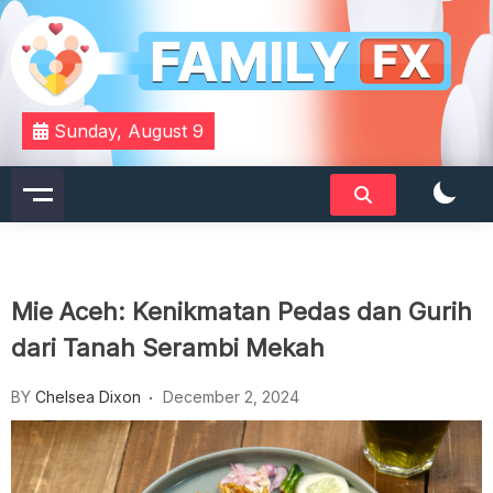
Skip
to
content
Your Daily Dose of Family Wisdom
Familyfx
Sunday, August 9
Mie Aceh: Kenikmatan Pedas dan Gurih
dari Tanah Serambi Mekah
BY
Chelsea Dixon
December 2, 2024