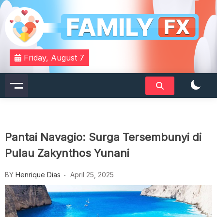
Skip
to
content
Your Daily Dose of Family Wisdom
Familyfx
Friday, August 7
Pantai Navagio: Surga Tersembunyi di
Pulau Zakynthos Yunani
BY
Henrique Dias
April 25, 2025