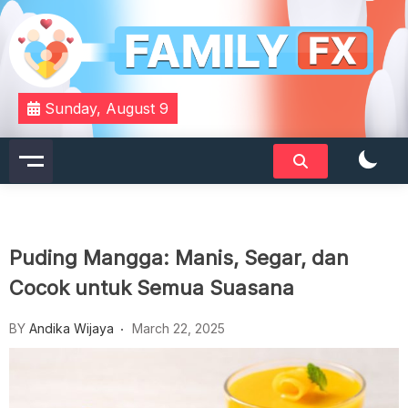
Skip
to
content
Your Daily Dose of Family Wisdom
Familyfx
Sunday, August 9
Puding Mangga: Manis, Segar, dan
Cocok untuk Semua Suasana
BY
Andika Wijaya
March 22, 2025