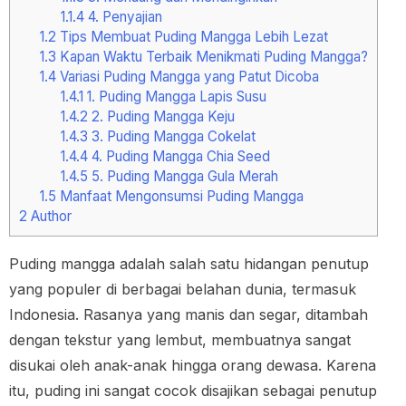
1.1.4
4. Penyajian
1.2
Tips Membuat Puding Mangga Lebih Lezat
1.3
Kapan Waktu Terbaik Menikmati Puding Mangga?
1.4
Variasi Puding Mangga yang Patut Dicoba
1.4.1
1. Puding Mangga Lapis Susu
1.4.2
2. Puding Mangga Keju
1.4.3
3. Puding Mangga Cokelat
1.4.4
4. Puding Mangga Chia Seed
1.4.5
5. Puding Mangga Gula Merah
1.5
Manfaat Mengonsumsi Puding Mangga
2
Author
Puding mangga adalah salah satu hidangan penutup
yang populer di berbagai belahan dunia, termasuk
Indonesia. Rasanya yang manis dan segar, ditambah
dengan tekstur yang lembut, membuatnya sangat
disukai oleh anak-anak hingga orang dewasa. Karena
itu, puding ini sangat cocok disajikan sebagai penutup