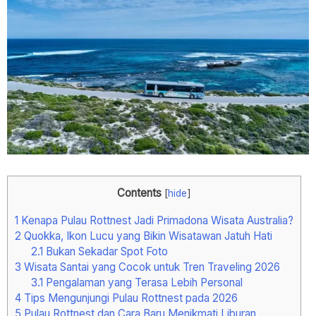
Contents
[
hide
]
1
Kenapa Pulau Rottnest Jadi Primadona Wisata Australia?
2
Quokka, Ikon Lucu yang Bikin Wisatawan Jatuh Hati
2.1
Bukan Sekadar Spot Foto
3
Wisata Santai yang Cocok untuk Tren Traveling 2026
3.1
Pengalaman yang Terasa Lebih Personal
4
Tips Mengunjungi Pulau Rottnest pada 2026
5
Pulau Rottnest dan Cara Baru Menikmati Liburan