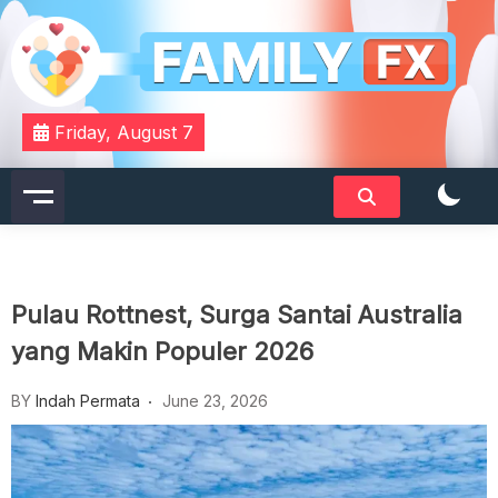
Skip
to
content
Your Daily Dose of Family Wisdom
Familyfx
Friday, August 7
Pulau Rottnest, Surga Santai Australia
yang Makin Populer 2026
BY
Indah Permata
June 23, 2026