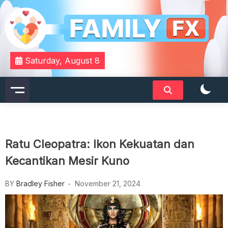
Skip
to
content
Your Daily Dose of Family Wisdom
Familyfx
Saturday, August 8
Ratu Cleopatra: Ikon Kekuatan dan
Kecantikan Mesir Kuno
BY
Bradley Fisher
November 21, 2024