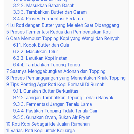
3.2
2. Masukkan Bahan Basah
3.3
3. Tambahkan Butter dan Garam
3.4
4. Proses Fermentasi Pertama
4
Isi Roti dengan Butter yang Meleleh Saat Dipanggang
5
Proses Fermentasi Kedua dan Pembentukan Roti
6
Cara Membuat Topping Kopi yang Wangi dan Renyah
6.1
1. Kocok Butter dan Gula
6.2
2. Masukkan Telur
6.3
3. Larutkan Kopi Instan
6.4
4. Tambahkan Tepung Terigu
7
Saatnya Menggabungkan Adonan dan Topping
8
Proses Pemanggangan yang Menentukan Kriuk Topping
9
Tips Penting Agar Roti Kopi Berhasil Di Rumah
9.1
1. Gunakan Butter Berkualitas
9.2
2. Jangan Tambahkan Tepung Terlalu Banyak
9.3
3. Fermentasi Jangan Terlalu Lama
9.4
4. Pastikan Topping Tidak Terlalu Cair
9.5
5. Gunakan Oven, Bukan Air Fryer
10
Roti Kopi Sebagai Ide Jualan Rumahan
11
Variasi Roti Kopi untuk Keluarga