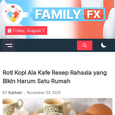
Skip
to
content
Your Daily Dose of Family Wisdom
Familyfx
Friday, August 7
Roti Kopi Ala Kafe Resep Rahasia yang
Bikin Harum Satu Rumah
BY
Subham
November 24, 2025