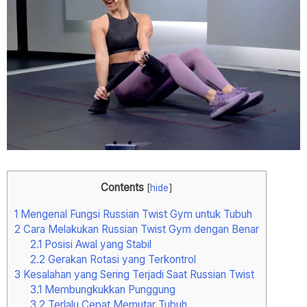
Contents
[
hide
]
1
Mengenal Fungsi Russian Twist Gym untuk Tubuh
2
Cara Melakukan Russian Twist Gym dengan Benar
2.1
Posisi Awal yang Stabil
2.2
Gerakan Rotasi yang Terkontrol
3
Kesalahan yang Sering Terjadi Saat Russian Twist
3.1
Membungkukkan Punggung
3.2
Terlalu Cepat Memutar Tubuh