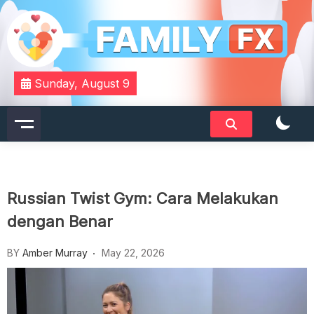
Skip
to
content
Your Daily Dose of Family Wisdom
Familyfx
Sunday, August 9
Russian Twist Gym: Cara Melakukan
dengan Benar
BY
Amber Murray
May 22, 2026