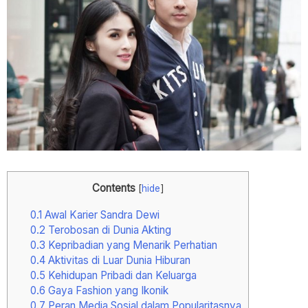
Contents
[
hide
]
0.1
Awal Karier Sandra Dewi
0.2
Terobosan di Dunia Akting
0.3
Kepribadian yang Menarik Perhatian
0.4
Aktivitas di Luar Dunia Hiburan
0.5
Kehidupan Pribadi dan Keluarga
0.6
Gaya Fashion yang Ikonik
0.7
Peran Media Sosial dalam Popularitasnya