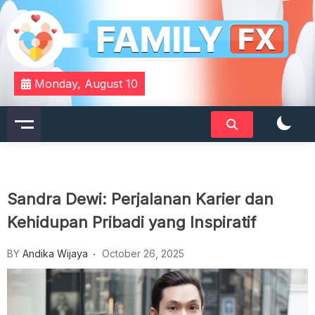
Skip
to
content
Your Daily Dose of Family Wisdom
Familyfx
Monday, August 10
Sandra Dewi: Perjalanan Karier dan
Kehidupan Pribadi yang Inspiratif
BY
Andika Wijaya
October 26, 2025