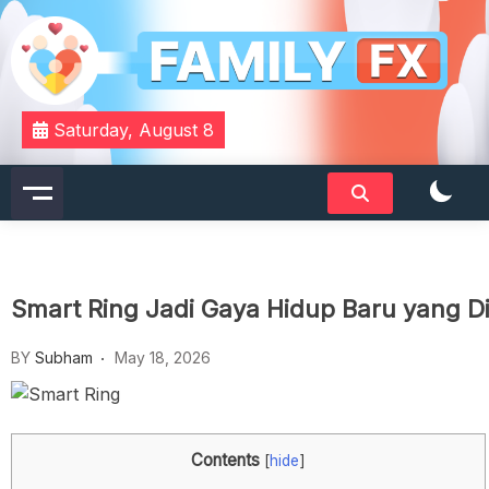
Skip
to
content
Your Daily Dose of Family Wisdom
Familyfx
Saturday, August 8
Smart Ring Jadi Gaya Hidup Baru yang
BY
Subham
May 18, 2026
Contents
[
hide
]