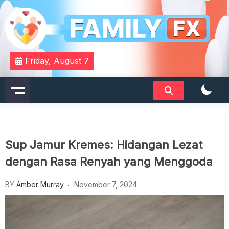
Skip
to
content
Your Daily Dose of Family Wisdom
Familyfx
Friday, August 7
Sup Jamur Kremes: Hidangan Lezat
dengan Rasa Renyah yang Menggoda
BY
Amber Murray
November 7, 2024