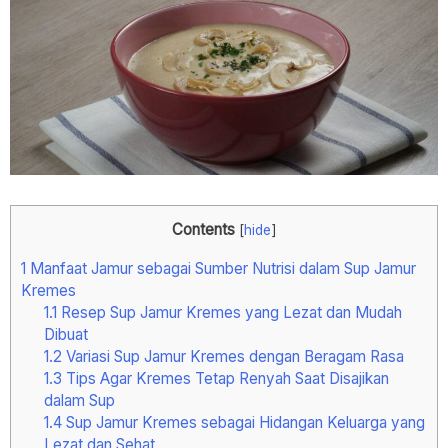
Contents
[
hide
]
1
Manfaat Jamur sebagai Sumber Nutrisi dalam Sup Jamur
Kremes
1.1
Resep Sup Jamur Kremes yang Lezat dan Mudah
Dibuat
1.2
Variasi Sup Jamur Kremes dengan Beragam Rasa
1.3
Tips Agar Kremes Tetap Renyah Saat Disajikan
dalam Sup
1.4
Sup Jamur Kremes sebagai Hidangan Keluarga yang
Lezat dan Sehat