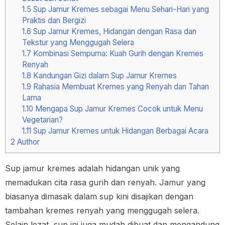
1.5
Sup Jamur Kremes sebagai Menu Sehari-Hari yang
Praktis dan Bergizi
1.6
Sup Jamur Kremes, Hidangan dengan Rasa dan
Tekstur yang Menggugah Selera
1.7
Kombinasi Sempurna: Kuah Gurih dengan Kremes
Renyah
1.8
Kandungan Gizi dalam Sup Jamur Kremes
1.9
Rahasia Membuat Kremes yang Renyah dan Tahan
Lama
1.10
Mengapa Sup Jamur Kremes Cocok untuk Menu
Vegetarian?
1.11
Sup Jamur Kremes untuk Hidangan Berbagai Acara
2
Author
Sup jamur kremes adalah hidangan unik yang
memadukan cita rasa gurih dan renyah. Jamur yang
biasanya dimasak dalam sup kini disajikan dengan
tambahan kremes renyah yang menggugah selera.
Selain lezat, sup ini juga mudah dibuat dan mengandung