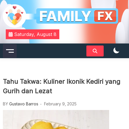
Skip
to
content
Your Daily Dose of Family Wisdom
Familyfx
Saturday, August 8
Tahu Takwa: Kuliner Ikonik Kediri yang
Gurih dan Lezat
BY
Gustavo Barros
February 9, 2025