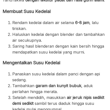
TahuTakwa
dengan tekstur padat dan rasa gurih alami
:
Membuat Susu Kedelai
Rendam kedelai dalam air selama
6-8 jam
, lalu
tiriskan.
Haluskan kedelai dengan blender dan tambahkan
air secukupnya.
Saring hasil blenderan dengan kain bersih hingga
mendapatkan susu kedelai yang murni.
Mengentalkan Susu Kedelai
Panaskan susu kedelai dalam panci dengan api
sedang.
Tambahkan
garam dan kunyit bubuk
, aduk
perlahan hingga merata.
Setelah mendidih, masukkan
air jeruk nipis sedikit
demi sedikit
sambil terus diaduk hingga susu
kedelai mulai menggumpal.