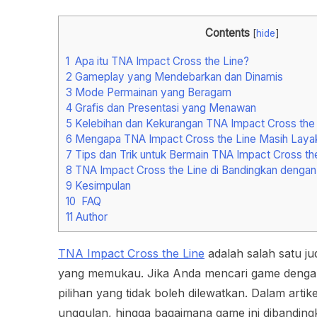
Contents
[
hide
]
1
Apa itu TNA Impact Cross the Line?
2
Gameplay yang Mendebarkan dan Dinamis
3
Mode Permainan yang Beragam
4
Grafis dan Presentasi yang Menawan
5
Kelebihan dan Kekurangan TNA Impact Cross the 
6
Mengapa TNA Impact Cross the Line Masih Layak
7
Tips dan Trik untuk Bermain TNA Impact Cross th
8
TNA Impact Cross the Line di Bandingkan dengan
9
Kesimpulan
10
FAQ
11
Author
TNA Impact Cross the Line
adalah salah satu j
yang memukau. Jika Anda mencari game dengan k
pilihan yang tidak boleh dilewatkan. Dalam artik
unggulan, hingga bagaimana game ini dibanding