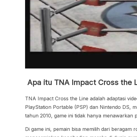
Apa itu TNA Impact Cross the 
TNA Impact Cross the Line adalah adaptasi video
PlayStation Portable (PSP) dan Nintendo DS, m
tahun 2010, game ini tidak hanya menawarkan p
Di game ini, pemain bisa memilih dari beragam 