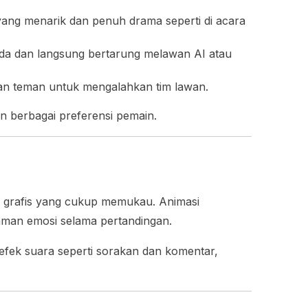
yang menarik dan penuh drama seperti di acara
Anda dan langsung bertarung melawan AI atau
an teman untuk mengalahkan tim lawan.
 berbagai preferensi pemain.
n grafis yang cukup memukau. Animasi
laman emosi selama pertandingan.
efek suara seperti sorakan dan komentar,