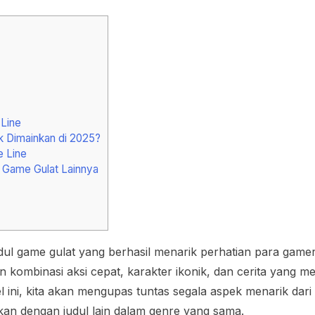
Line
 Dimainkan di 2025?
e Line
 Game Gulat Lainnya
udul game gulat yang berhasil menarik perhatian para game
ombinasi aksi cepat, karakter ikonik, dan cerita yang m
el ini, kita akan mengupas tuntas segala aspek menarik dari 
kan dengan judul lain dalam genre yang sama.