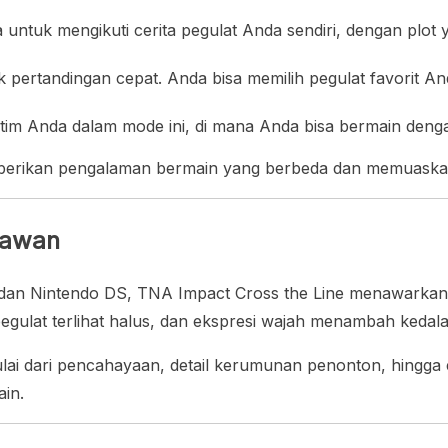
ntuk mengikuti cerita pegulat Anda sendiri, dengan plot 
k pertandingan cepat. Anda bisa memilih pegulat favorit 
tim Anda dalam mode ini, di mana Anda bisa bermain deng
berikan pengalaman bermain yang berbeda dan memuaskan
nawan
SP dan Nintendo DS, TNA Impact Cross the Line menawarka
pegulat terlihat halus, dan ekspresi wajah menambah keda
ulai dari pencahayaan, detail kerumunan penonton, hingga 
in.