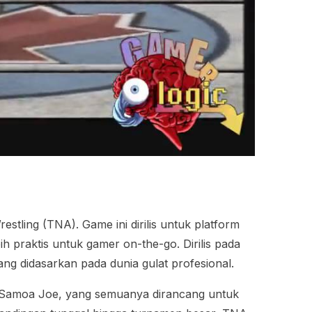
stling (TNA). Game ini dirilis untuk platform
 praktis untuk gamer on-the-go. Dirilis pada
ng didasarkan pada dunia gulat profesional.
dan Samoa Joe, yang semuanya dirancang untuk