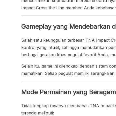
mencerminkan kepribadian mereka di dunia nya
Impact Cross the Line memberi Anda kebebasa
Gameplay yang Mendebarkan d
Salah satu keunggulan terbesar TNA Impact C
kontrol yang intuitif, sehingga memudahkan pe
berbagai gerakan khas pegulat favorit Anda, mu
Selain itu, game ini dilengkapi dengan siste
mematikan. Setiap pegulat memiliki serangkaia
Mode Permainan yang Beragam
Tidak lengkap rasanya membahas TNA Impact 
tersedia meliputi: