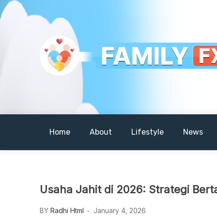
Skip
to
content
Your Daily Dose of Family Wisdom
Familyfx
Home
About
Lifestyle
News
Usaha Jahit di 2026: Strategi Be
BY
Radhi Html
January 4, 2026