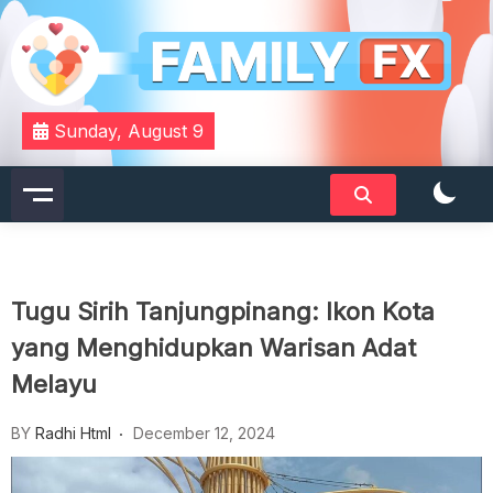
Skip
to
content
Your Daily Dose of Family Wisdom
Familyfx
Sunday, August 9
Tugu Sirih Tanjungpinang: Ikon Kota
yang Menghidupkan Warisan Adat
Melayu
BY
Radhi Html
December 12, 2024