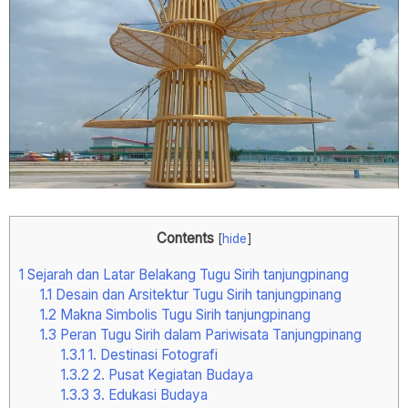
Contents
[
hide
]
1
Sejarah dan Latar Belakang Tugu Sirih tanjungpinang
1.1
Desain dan Arsitektur Tugu Sirih tanjungpinang
1.2
Makna Simbolis Tugu Sirih tanjungpinang
1.3
Peran Tugu Sirih dalam Pariwisata Tanjungpinang
1.3.1
1. Destinasi Fotografi
1.3.2
2. Pusat Kegiatan Budaya
1.3.3
3. Edukasi Budaya