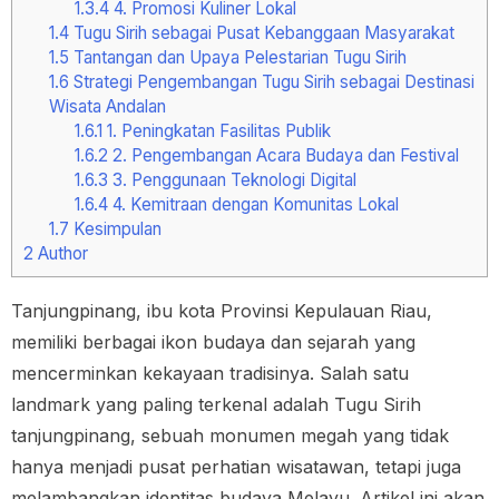
1.3.4
4. Promosi Kuliner Lokal
1.4
Tugu Sirih sebagai Pusat Kebanggaan Masyarakat
1.5
Tantangan dan Upaya Pelestarian Tugu Sirih
1.6
Strategi Pengembangan Tugu Sirih sebagai Destinasi
Wisata Andalan
1.6.1
1. Peningkatan Fasilitas Publik
1.6.2
2. Pengembangan Acara Budaya dan Festival
1.6.3
3. Penggunaan Teknologi Digital
1.6.4
4. Kemitraan dengan Komunitas Lokal
1.7
Kesimpulan
2
Author
Tanjungpinang, ibu kota Provinsi Kepulauan Riau,
memiliki berbagai ikon budaya dan sejarah yang
mencerminkan kekayaan tradisinya. Salah satu
landmark yang paling terkenal adalah Tugu Sirih
tanjungpinang, sebuah monumen megah yang tidak
hanya menjadi pusat perhatian wisatawan, tetapi juga
melambangkan identitas budaya Melayu. Artikel ini akan