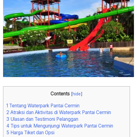
Contents
[
hide
]
1
Tentang Waterpark Pantai Cermin
2
Atraksi dan Aktivitas di Waterpark Pantai Cermin
3
Ulasan dan Testimoni Pelanggan
4
Tips untuk Mengunjungi Waterpark Pantai Cermin
5
Harga Tiket dan Opsi