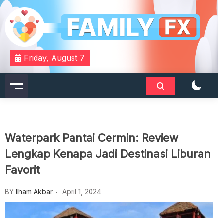
Skip
to
content
Your Daily Dose of Family Wisdom
Familyfx
Friday, August 7
Waterpark Pantai Cermin: Review
Lengkap Kenapa Jadi Destinasi Liburan
Favorit
BY
Ilham Akbar
April 1, 2024