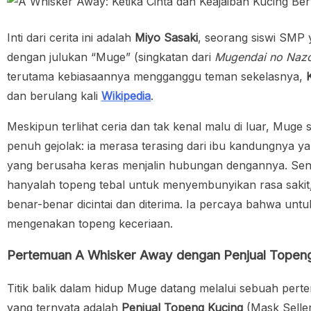
Inti dari cerita ini adalah
Miyo Sasaki
, seorang siswi SMP 
dengan julukan “Muge” (singkatan dari
Mugendai no Naz
terutama kebiasaannya mengganggu teman sekelasnya,
dan berulang kali
Wikipedia
.
Meskipun terlihat ceria dan tak kenal malu di luar, Mug
penuh gejolak: ia merasa terasing dari ibu kandungnya ya
yang berusaha keras menjalin hubungan dengannya. Seny
hanyalah topeng tebal untuk menyembunyikan rasa sakit
benar-benar dicintai dan diterima. Ia percaya bahwa untu
mengenakan topeng keceriaan.
Pertemuan A Whisker Away dengan Penjual Topen
Titik balik dalam hidup Muge datang melalui sebuah pert
yang ternyata adalah
Penjual Topeng Kucing
(Mask Selle