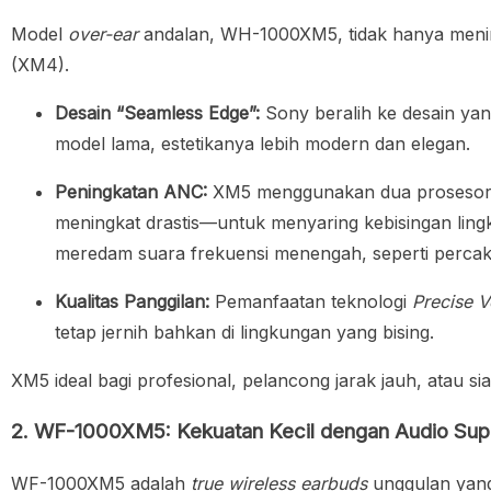
Model
over-ear
andalan, WH-1000XM5, tidak hanya meningk
(XM4).
Desain “Seamless Edge”:
Sony beralih ke desain yang
model lama, estetikanya lebih modern dan elegan.
Peningkatan ANC:
XM5 menggunakan dua prosesor
meningkat drastis—untuk menyaring kebisingan lingk
meredam suara frekuensi menengah, seperti perca
Kualitas Panggilan:
Pemanfaatan teknologi
Precise V
tetap jernih bahkan di lingkungan yang bising.
XM5 ideal bagi profesional, pelancong jarak jauh, atau
2. WF-1000XM5: Kekuatan Kecil dengan Audio Sup
WF-1000XM5 adalah
true wireless earbuds
unggulan yang