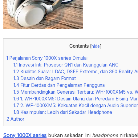
Contents
[
hide
]
1
Perjalanan Sony 1000X series Dimulai
1.1
Inovasi Inti: Prosesor QN1 dan Keunggulan ANC
1.2
Kualitas Suara: LDAC, DSEE Extreme, dan 360 Reality A
1.3
Desain dan Ragam Format
1.4
Fitur Cerdas dan Pengalaman Pengguna
1.5
Membandingkan Generasi Terbaru: WH-1000XM5 vs.
1.6
1. WH-1000XM5: Desain Ulang dan Peredam Bising Mur
1.7
2. WF-1000XM5: Kekuatan Kecil dengan Audio Superior
1.8
Kesimpulan: Lebih dari Sekadar Headphone
2
Author
Sony 1000X series
bukan sekadar lini
headphone
nirkabel