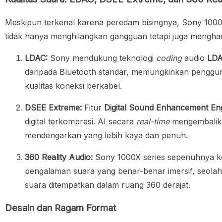
Meskipun terkenal karena peredam bisingnya,
Sony 1000
tidak hanya menghilangkan gangguan tetapi juga menghad
LDAC:
Sony mendukung teknologi
coding
audio
LD
daripada Bluetooth standar, memungkinkan penggu
kualitas koneksi berkabel.
DSEE Extreme:
Fitur
Digital Sound Enhancement En
digital terkompresi. AI secara
real-time
mengembalikan
mendengarkan yang lebih kaya dan penuh.
360 Reality Audio:
Sony 1000X series
sepenuhnya k
pengalaman suara yang benar-benar imersif, seola
suara ditempatkan dalam ruang 360 derajat.
Desain dan Ragam Format