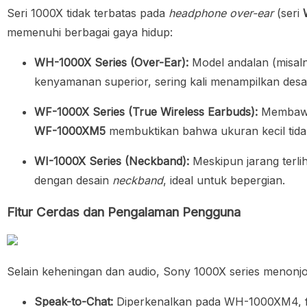
Seri 1000X tidak terbatas pada
headphone over-ear
(seri
memenuhi berbagai gaya hidup:
WH-1000X Series (Over-Ear):
Model andalan (misal
kenyamanan superior, sering kali menampilkan desai
WF-1000X Series (True Wireless Earbuds):
Membawa 
WF-1000XM5
membuktikan bahwa ukuran kecil tida
WI-1000X Series (Neckband):
Meskipun jarang terli
dengan desain
neckband
, ideal untuk bepergian.
Fitur Cerdas dan Pengalaman Pengguna
Selain keheningan dan audio,
Sony 1000X series
menonjol
Speak-to-Chat:
Diperkenalkan pada WH-1000XM4, fit