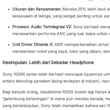
Ukuran dan Kenyamanan:
Mereka 25% lebih kecil 
kesesuaian di telinga, yang sangat penting untuk
ea
Prosesor Audio Terintegrasi V2:
Sony berhasil mena
menawarkan performa ANC yang luar biasa untuk u
Unit Driver Dinamis X:
XM5 memperkenalkan
driver
memberikan vokal yang kaya, bass yang dalam, dan d
Kesimpulan: Lebih dari Sekadar Headphone
Sony 1000X series
telah berhasil mencapai tujuannya un
antara teknologi peredam bising terdepan di industri, repr
Bagi banyak orang,
headphone
1000X bukan lagi hanya 
“gelembung keheningan” di mana pun mereka berada, me
yang berkelanjutan, Sony telah memastikan bahwa seri 