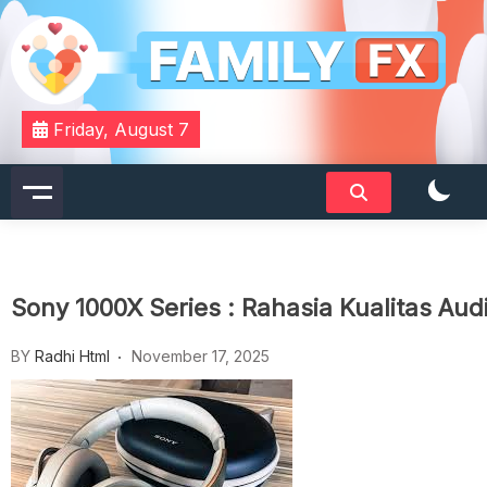
Skip
to
content
Your Daily Dose of Family Wisdom
Familyfx
Friday, August 7
Sony 1000X Series : Rahasia Kualitas Au
BY
Radhi Html
November 17, 2025