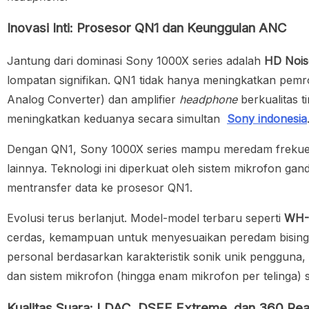
Inovasi Inti: Prosesor QN1 dan Keunggulan ANC
Jantung dari dominasi
Sony 1000X series
adalah
HD Nois
lompatan signifikan. QN1 tidak hanya meningkatkan pem
Analog Converter) dan amplifier
headphone
berkualitas t
meningkatkan keduanya secara simultan
Sony indonesia
Dengan QN1,
Sony 1000X series
mampu meredam frekuensi
lainnya. Teknologi ini diperkuat oleh sistem mikrofon gan
mentransfer data ke prosesor QN1.
Evolusi terus berlanjut. Model-model terbaru seperti
WH-
cerdas, kemampuan untuk menyesuaikan peredam bising 
personal berdasarkan karakteristik sonik unik pengguna,
dan sistem mikrofon (hingga enam mikrofon per telinga)
Kualitas Suara: LDAC, DSEE Extreme, dan 360 Real