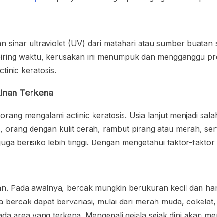
n sinar ultraviolet (UV) dari matahari atau sumber buatan 
iring waktu, kerusakan ini menumpuk dan mengganggu pros
inic keratosis.
inan Terkena
rang mengalami actinic keratosis. Usia lanjut menjadi sal
 orang dengan kulit cerah, rambut pirang atau merah, sert
juga berisiko lebih tinggi. Dengan mengetahui faktor-faktor i
an. Pada awalnya, bercak mungkin berukuran kecil dan hamp
 bercak dapat bervariasi, mulai dari merah muda, cokelat
 pada area yang terkena. Mengenali gejala sejak dini aka