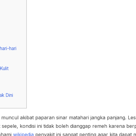
ari-hari
ulit
ak Dini
 muncul akibat paparan sinar matahari jangka panjang. Lesi 
at sepele, kondisi ini tidak boleh dianggap remeh karena be
mahami
wikipedia
penyakit ini sangat penting agar kita dapat