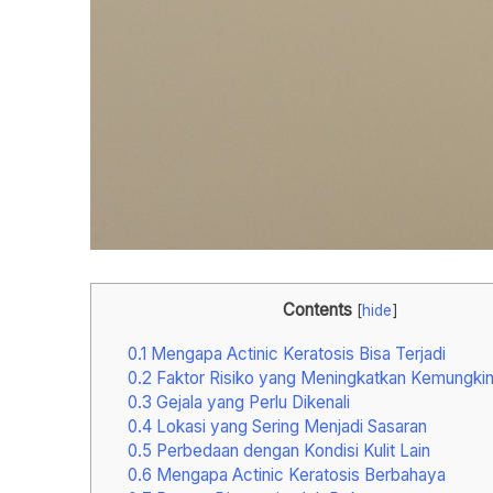
Contents
[
hide
]
0.1
Mengapa Actinic Keratosis Bisa Terjadi
0.2
Faktor Risiko yang Meningkatkan Kemungki
0.3
Gejala yang Perlu Dikenali
0.4
Lokasi yang Sering Menjadi Sasaran
0.5
Perbedaan dengan Kondisi Kulit Lain
0.6
Mengapa Actinic Keratosis Berbahaya