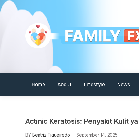
Skip
to
content
Your Daily Dose of Family Wisdom
Familyfx
Home
About
Lifestyle
News
Actinic Keratosis: Penyakit Kulit 
BY
Beatriz Figueiredo
September 14, 2025