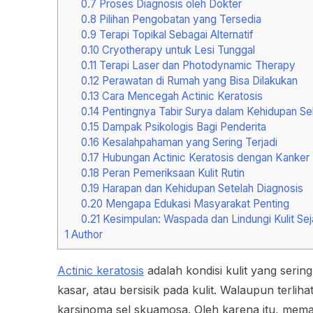
0.7
Proses Diagnosis oleh Dokter
0.8
Pilihan Pengobatan yang Tersedia
0.9
Terapi Topikal Sebagai Alternatif
0.10
Cryotherapy untuk Lesi Tunggal
0.11
Terapi Laser dan Photodynamic Therapy
0.12
Perawatan di Rumah yang Bisa Dilakukan
0.13
Cara Mencegah Actinic Keratosis
0.14
Pentingnya Tabir Surya dalam Kehidupan Seh
0.15
Dampak Psikologis Bagi Penderita
0.16
Kesalahpahaman yang Sering Terjadi
0.17
Hubungan Actinic Keratosis dengan Kanker K
0.18
Peran Pemeriksaan Kulit Rutin
0.19
Harapan dan Kehidupan Setelah Diagnosis
0.20
Mengapa Edukasi Masyarakat Penting
0.21
Kesimpulan: Waspada dan Lindungi Kulit Sej
1
Author
Actinic keratosis
adalah kondisi kulit yang sering
kasar, atau bersisik pada kulit. Walaupun terlih
karsinoma sel skuamosa. Oleh karena itu, me