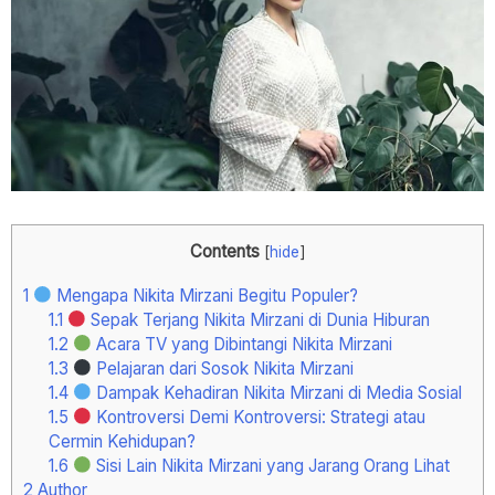
Contents
[
hide
]
1
Mengapa Nikita Mirzani Begitu Populer?
1.1
Sepak Terjang Nikita Mirzani di Dunia Hiburan
1.2
Acara TV yang Dibintangi Nikita Mirzani
1.3
Pelajaran dari Sosok Nikita Mirzani
1.4
Dampak Kehadiran Nikita Mirzani di Media Sosial
1.5
Kontroversi Demi Kontroversi: Strategi atau
Cermin Kehidupan?
1.6
Sisi Lain Nikita Mirzani yang Jarang Orang Lihat
2
Author