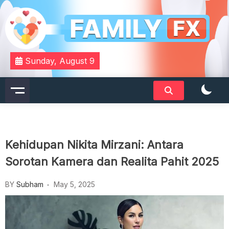
Skip
to
content
Your Daily Dose of Family Wisdom
Familyfx
Sunday, August 9
Kehidupan Nikita Mirzani: Antara
Sorotan Kamera dan Realita Pahit 2025
BY
Subham
May 5, 2025