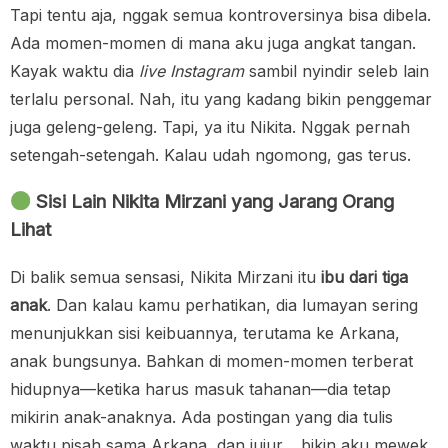
Tapi tentu aja, nggak semua kontroversinya bisa dibela.
Ada momen-momen di mana aku juga angkat tangan.
Kayak waktu dia
live Instagram
sambil nyindir seleb lain
terlalu personal. Nah, itu yang kadang bikin penggemar
juga geleng-geleng. Tapi, ya itu Nikita. Nggak pernah
setengah-setengah. Kalau udah ngomong, gas terus.
Sisi Lain Nikita Mirzani yang Jarang Orang
Lihat
Di balik semua sensasi, Nikita Mirzani itu
ibu dari tiga
anak
. Dan kalau kamu perhatikan, dia lumayan sering
menunjukkan sisi keibuannya, terutama ke Arkana,
anak bungsunya. Bahkan di momen-momen terberat
hidupnya—ketika harus masuk tahanan—dia tetap
mikirin anak-anaknya. Ada postingan yang dia tulis
waktu pisah sama Arkana, dan jujur… bikin aku mewek