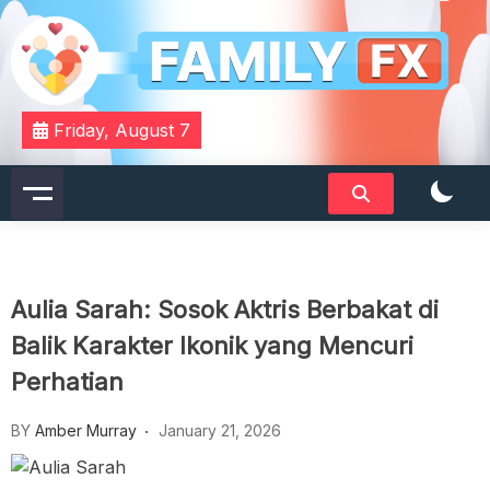
Skip
to
content
Your Daily Dose of Family Wisdom
Familyfx
Friday, August 7
Aulia Sarah: Sosok Aktris Berbakat di
Balik Karakter Ikonik yang Mencuri
Perhatian
BY
Amber Murray
January 21, 2026