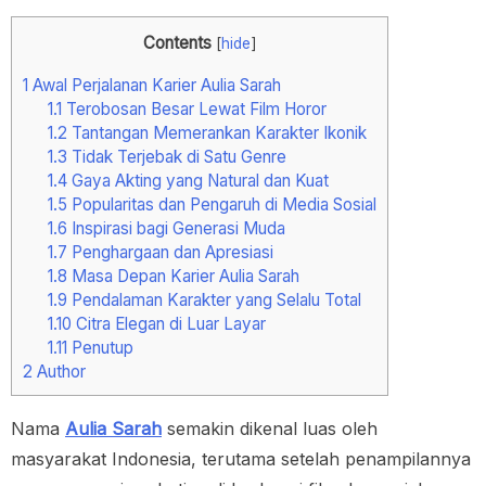
Contents
[
hide
]
1
Awal Perjalanan Karier Aulia Sarah
1.1
Terobosan Besar Lewat Film Horor
1.2
Tantangan Memerankan Karakter Ikonik
1.3
Tidak Terjebak di Satu Genre
1.4
Gaya Akting yang Natural dan Kuat
1.5
Popularitas dan Pengaruh di Media Sosial
1.6
Inspirasi bagi Generasi Muda
1.7
Penghargaan dan Apresiasi
1.8
Masa Depan Karier Aulia Sarah
1.9
Pendalaman Karakter yang Selalu Total
1.10
Citra Elegan di Luar Layar
1.11
Penutup
2
Author
Nama
Aulia Sarah
semakin dikenal luas oleh
masyarakat Indonesia, terutama setelah penampilannya