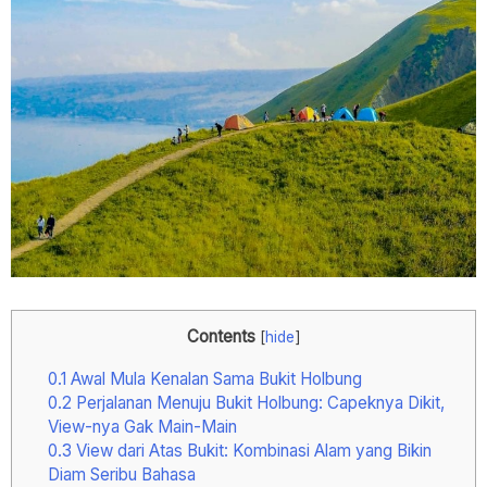
Contents
[
hide
]
0.1
Awal Mula Kenalan Sama Bukit Holbung
0.2
Perjalanan Menuju Bukit Holbung: Capeknya Dikit,
View-nya Gak Main-Main
0.3
View dari Atas Bukit: Kombinasi Alam yang Bikin
Diam Seribu Bahasa