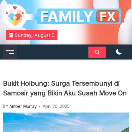
Skip
to
content
Your Daily Dose of Family Wisdom
Familyfx
Sunday, August 9
Bukit Holbung: Surga Tersembunyi di
Samosir yang Bikin Aku Susah Move On
BY
Amber Murray
April 20, 2025