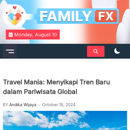
Skip
to
content
Your Daily Dose of Family Wisdom
Familyfx
Monday, August 10
Travel Mania: Menyikapi Tren Baru
dalam Pariwisata Global
BY
Andika Wijaya
October 18, 2024