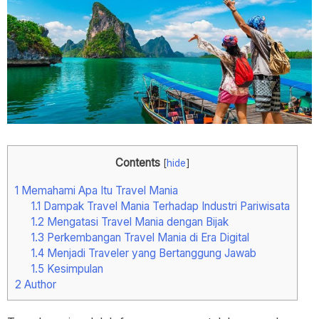
Contents
[
hide
]
1
Memahami Apa Itu Travel Mania
1.1
Dampak Travel Mania Terhadap Industri Pariwisata
1.2
Mengatasi Travel Mania dengan Bijak
1.3
Perkembangan Travel Mania di Era Digital
1.4
Menjadi Traveler yang Bertanggung Jawab
1.5
Kesimpulan
2
Author