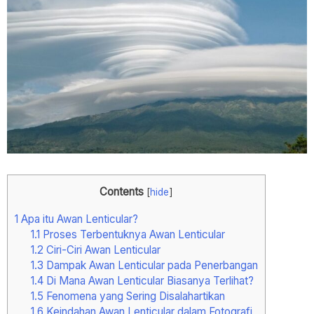
Contents
[
hide
]
1
Apa itu Awan Lenticular?
1.1
Proses Terbentuknya Awan Lenticular
1.2
Ciri-Ciri Awan Lenticular
1.3
Dampak Awan Lenticular pada Penerbangan
1.4
Di Mana Awan Lenticular Biasanya Terlihat?
1.5
Fenomena yang Sering Disalahartikan
1.6
Keindahan Awan Lenticular dalam Fotografi