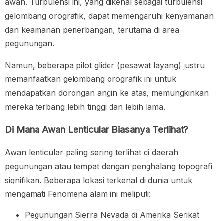
awan. Turbulensi ini, yang dikenal sebagai turbulensi
gelombang orografik, dapat memengaruhi kenyamanan
dan keamanan penerbangan, terutama di area
pegunungan.
Namun, beberapa pilot glider (pesawat layang) justru
memanfaatkan gelombang orografik ini untuk
mendapatkan dorongan angin ke atas, memungkinkan
mereka terbang lebih tinggi dan lebih lama.
Di Mana Awan Lenticular Biasanya Terlihat?
Awan lenticular paling sering terlihat di daerah
pegunungan atau tempat dengan penghalang topografi
signifikan. Beberapa lokasi terkenal di dunia untuk
mengamati Fenomena alam ini meliputi:
Pegunungan Sierra Nevada di Amerika Serikat