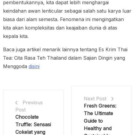
pembentukannya, kita dapat lebih menghargai
keindahan awan lenticular sebagai salah satu karya luar
biasa dari alam semesta. Fenomena ini mengingatkan
kita akan kompleksitas dan keajaiban dunia di atas
kepala kita.
Baca juga artikel menarik lainnya tentang Es Krim Thai
Tea: Cita Rasa Teh Thailand dalam Sajian Dingin yang
Menggoda
disini
Next Post
Previous
Fresh Greens:
Post
The Ultimate
Chocolate
Guide to
Truffle: Sensasi
Healthy and
Cokelat yang