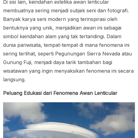
Di sisi lain, keindahan estetika awan lenticular
membuatnya sering menjadi subjek seni dan fotografi.
Banyak karya seni modern yang terinspirasi oleh
bentuknya yang unik, menjadikan awan ini sebagai
simbol keindahan alam yang tak tertandingi. Dalam
dunia pariwisata, tempat-tempat di mana fenomena ini
sering terlihat, seperti Pegunungan Sierra Nevada atau
Gunung Fuji, menjadi daya tarik tambahan bagi
wisatawan yang ingin menyaksikan fenomena ini secara
langsung.
Peluang Edukasi dari Fenomena Awan Lenticular