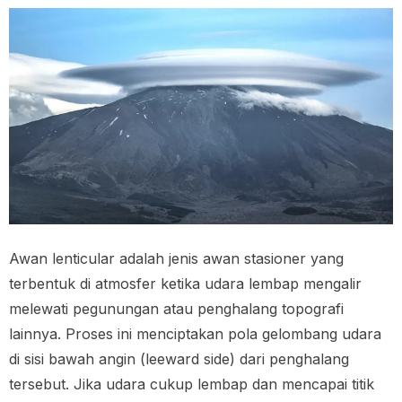
Awan lenticular adalah jenis awan stasioner yang
terbentuk di atmosfer ketika udara lembap mengalir
melewati pegunungan atau penghalang topografi
lainnya. Proses ini menciptakan pola gelombang udara
di sisi bawah angin (leeward side) dari penghalang
tersebut. Jika udara cukup lembap dan mencapai titik