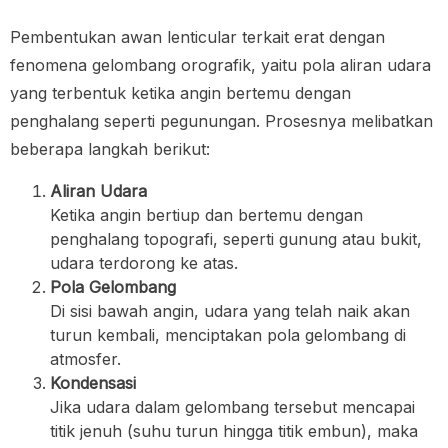
Pembentukan awan lenticular terkait erat dengan
fenomena gelombang orografik, yaitu pola aliran udara
yang terbentuk ketika angin bertemu dengan
penghalang seperti pegunungan. Prosesnya melibatkan
beberapa langkah berikut:
Aliran Udara
Ketika angin bertiup dan bertemu dengan
penghalang topografi, seperti gunung atau bukit,
udara terdorong ke atas.
Pola Gelombang
Di sisi bawah angin, udara yang telah naik akan
turun kembali, menciptakan pola gelombang di
atmosfer.
Kondensasi
Jika udara dalam gelombang tersebut mencapai
titik jenuh (suhu turun hingga titik embun), maka