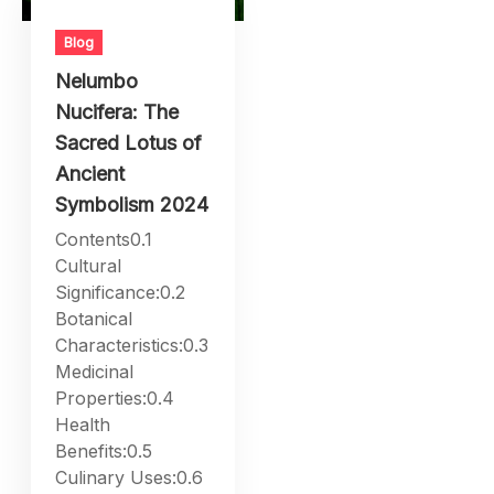
Blog
Nelumbo
Nucifera: The
Sacred Lotus of
Ancient
Symbolism 2024
Contents0.1
Cultural
Significance:0.2
Botanical
Characteristics:0.3
Medicinal
Properties:0.4
Health
Benefits:0.5
Culinary Uses:0.6