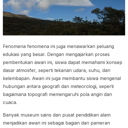
Fenomena fenomena ini juga menawarkan peluang
edukasi yang besar. Dengan mengajarkan proses
pembentukan awan ini, siswa dapat memahami konsep
dasar atmosfer, seperti tekanan udara, suhu, dan
kelembapan. Awan ini juga membantu siswa mengenal
hubungan antara geografi dan meteorologi, seperti
bagaimana topografi memengaruhi pola angin dan
cuaca.
Banyak museum sains dan pusat pendidikan alam
menjadikan awan ini sebagai bagian dari pameran