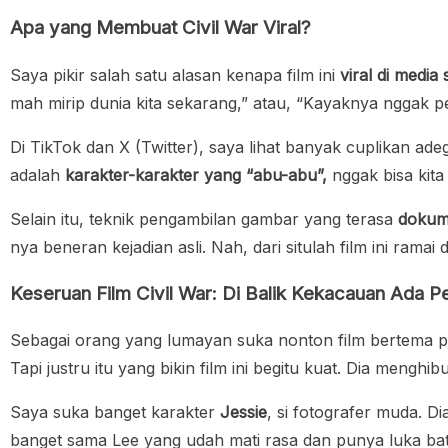
Apa yang Membuat Civil War Viral?
Saya pikir salah satu alasan kenapa film ini
viral di media 
mah mirip dunia kita sekarang,” atau, “Kayaknya nggak per
Di TikTok dan X (Twitter), saya lihat banyak cuplikan ade
adalah
karakter-karakter yang “abu-abu”,
nggak bisa kita
Selain itu, teknik pengambilan gambar yang terasa
dokume
nya beneran kejadian asli. Nah, dari situlah film ini ramai
Keseruan Film Civil War: Di Balik Kekacauan Ada Pe
Sebagai orang yang lumayan suka nonton film bertema pe
Tapi justru itu yang bikin film ini begitu kuat. Dia menghi
Saya suka banget karakter
Jessie
, si fotografer muda. Di
banget sama Lee yang udah mati rasa dan punya luka ba