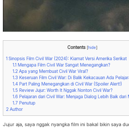
Contents
[
hide
]
1
Sinopsis Film Civil War (2024): Kiamat Versi Amerika Serikat
1.1
Mengapa Film Civil War Sangat Menegangkan?
1.2
Apa yang Membuat Civil War Viral?
1.3
Keseruan Film Civil War: Di Balik Kekacauan Ada Pelajar
1.4
Part Paling Menegangkan di Civil War (Spoiler Alert!)
1.5
Review Jujur: Worth It Nggak Nonton Civil War?
1.6
Pelajaran dari Civil War: Menjaga Dialog Lebih Baik dar
1.7
Penutup
2
Author
Jujur aja, saya nggak nyangka film ini bakal bikin saya d