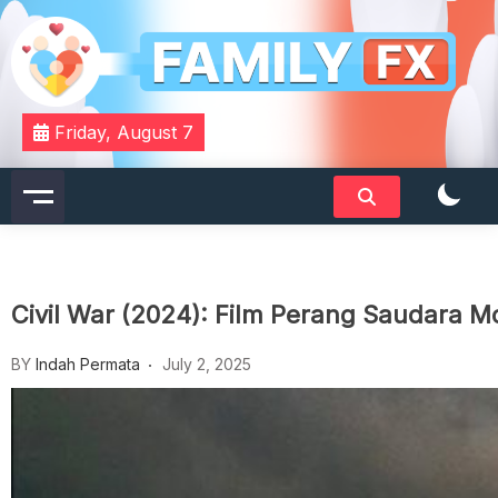
Skip
to
content
Your Daily Dose of Family Wisdom
Familyfx
Friday, August 7
Civil War (2024): Film Perang Saudara 
BY
Indah Permata
July 2, 2025