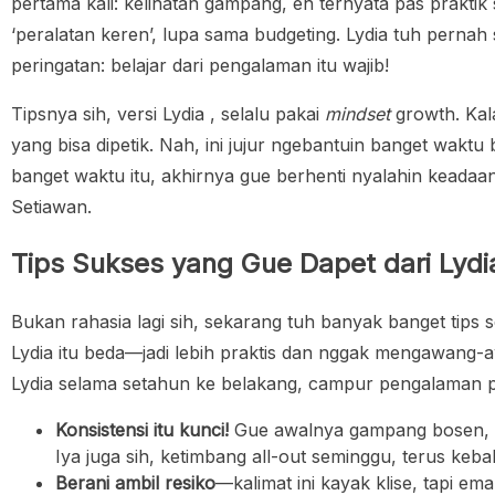
pertama kali: kelihatan gampang, eh ternyata pas praktik
‘peralatan keren’, lupa sama budgeting. Lydia tuh pernah 
peringatan: belajar dari pengalaman itu wajib!
Tipsnya sih, versi Lydia , selalu pakai
mindset
growth. Kala
yang bisa dipetik. Nah, ini jujur ngebantuin banget waktu
banget waktu itu, akhirnya gue berhenti nyalahin keadaan,
Setiawan.
Tips Sukses yang Gue Dapet dari Lydi
Bukan rahasia lagi sih, sekarang tuh banyak banget tips s
Lydia itu beda—jadi lebih praktis dan nggak mengawang-aw
Lydia selama setahun ke belakang, campur pengalaman pr
Konsistensi itu kunci!
Gue awalnya gampang bosen, tapi
Iya juga sih, ketimbang all-out seminggu, terus keba
Berani ambil resiko
—kalimat ini kayak klise, tapi ema