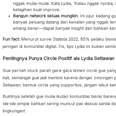
nggak mulai-mulai. Kata Lydia, ‘Kalau nggak nyoba, 
ketagihan buat improve.
Bangun network seluas mungkin
. Ini jujur kadang g
banyak peluang datang dari kenalan yang nggak terd
emang bener—dapat banyak insight dan bahkan kerja
Fun fact
: Menurut survei Statista 2022, 85% pelaku bisni
jaringan di komunitas digital. Fix, tips Lydia ini bukan s
Pentingnya Punya Circle Positif ala Lydia Setiawan
Gue pernah stuck parah gara-gara temen circle gue yang h
kali, semangat gue jadi mentok karena denger omongan pe
Setiawan: bentuk circle yang supportive, jangan takut kelu
Buktinya setelah gue mulai ikutan komunitas bisnis bareng
Ide-ide simple bahkan sering muncul pas diskusi santai 
lingkungan!