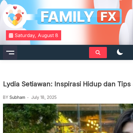
Skip
to
content
Your Daily Dose of Family Wisdom
Familyfx
Saturday, August 8
Lydia Setiawan: Inspirasi Hidup dan Tips
BY
Subham
July 18, 2025