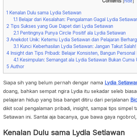
Contents
[
hide
]
1
Kenalan Dulu sama Lydia Setiawan
1.1
Belajar dari Kesalahan: Pengalaman Gagal Lydia Setiawa
2
Tips Sukses yang Gue Dapet dari Lydia Setiawan
2.1
Pentingnya Punya Circle Positif ala Lydia Setiawan
3
Anekdot Unik: Ketemu Lydia Setiawan dan Pelajaran Berhar
3.1
Kunci Keberhasilan Lydia Setiawan: Jangan Takut Salah!
4
Insight dan Tips Pribadi: Belajar Konsisten, Bangun Personal
4.1
Kesimpulan: Semangat ala Lydia Setiawan Bukan Cuma U
5
Author
Siapa sih yang belum pernah dengar nama
Lydia Setiawa
doang, bahkan sempat ngira Lydia itu sekadar seleb biasa
pelajaran hidup yang bisa banget ditiru dari perjalanan
Bi
dikit soal pengalaman pribadi, insight, sampai tips simpel
Setiawan ini. Santai aja bacanya, gue bawa gaya ngobrol, 
Kenalan Dulu sama Lydia Setiawan