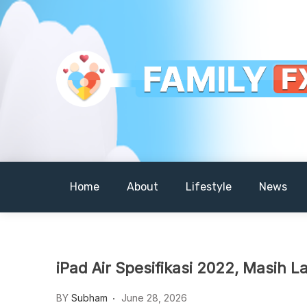
Skip
to
content
Your Daily Dose of Family Wisdom
Familyfx
Home
About
Lifestyle
News
iPad Air Spesifikasi 2022, Masih L
BY
Subham
June 28, 2026