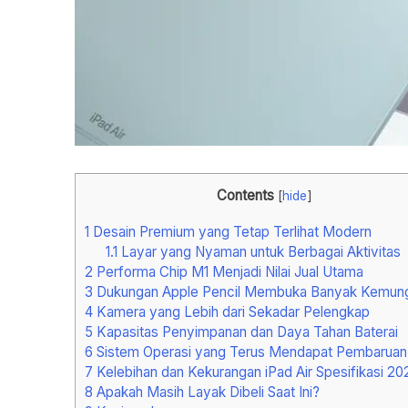
Contents
[
hide
]
1
Desain Premium yang Tetap Terlihat Modern
1.1
Layar yang Nyaman untuk Berbagai Aktivitas
2
Performa Chip M1 Menjadi Nilai Jual Utama
3
Dukungan Apple Pencil Membuka Banyak Kemung
4
Kamera yang Lebih dari Sekadar Pelengkap
5
Kapasitas Penyimpanan dan Daya Tahan Baterai
6
Sistem Operasi yang Terus Mendapat Pembaruan
7
Kelebihan dan Kekurangan iPad Air Spesifikasi 20
8
Apakah Masih Layak Dibeli Saat Ini?