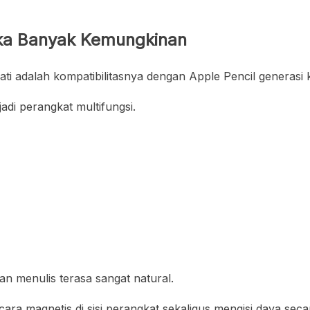
ka Banyak Kemungkinan
ati adalah kompatibilitasnya dengan Apple Pencil generasi 
di perangkat multifungsi.
n menulis terasa sangat natural.
cara magnetis di sisi perangkat sekaligus mengisi daya sec