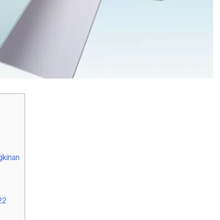
kinan
22