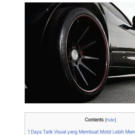
Contents
[
hide
]
1
Daya Tarik Visual yang Membuat Mobil Lebih Men