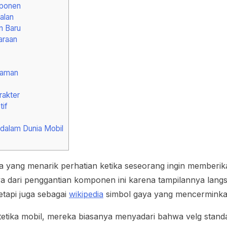
mponen
alan
n Baru
araan
yaman
rakter
if
dalam Dunia Mobil
a yang menarik perhatian ketika seseorang ingin memberi
a dari penggantian komponen ini karena tampilannya lan
etapi juga sebagai
wikipedia
simbol gaya yang mencerminka
etika mobil, mereka biasanya menyadari bahwa velg standar 