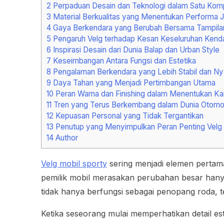
2
Perpaduan Desain dan Teknologi dalam Satu Ko
3
Material Berkualitas yang Menentukan Performa J
4
Gaya Berkendara yang Berubah Bersama Tampila
5
Pengaruh Velg terhadap Kesan Keseluruhan Kend
6
Inspirasi Desain dari Dunia Balap dan Urban Style
7
Keseimbangan Antara Fungsi dan Estetika
8
Pengalaman Berkendara yang Lebih Stabil dan N
9
Daya Tahan yang Menjadi Pertimbangan Utama
10
Peran Warna dan Finishing dalam Menentukan Ka
11
Tren yang Terus Berkembang dalam Dunia Otomot
12
Kepuasan Personal yang Tidak Tergantikan
13
Penutup yang Menyimpulkan Peran Penting Velg 
14
Author
Velg mobil sporty
sering menjadi elemen pertam
pemilik mobil merasakan perubahan besar hany
tidak hanya berfungsi sebagai penopang roda, t
Ketika seseorang mulai memperhatikan detail est