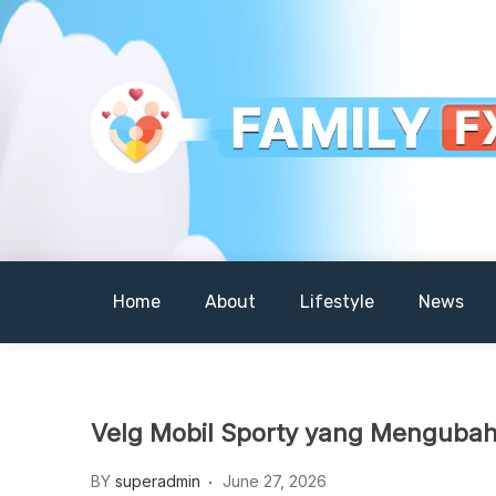
Skip
to
content
Your Daily Dose of Family Wisdom
Familyfx
Home
About
Lifestyle
News
Velg Mobil Sporty yang Mengubah 
BY
superadmin
June 27, 2026