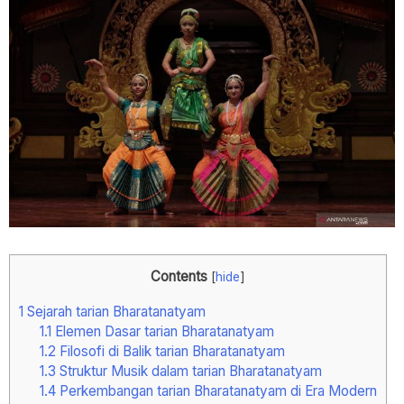
Contents
[
hide
]
1
Sejarah tarian Bharatanatyam
1.1
Elemen Dasar tarian Bharatanatyam
1.2
Filosofi di Balik tarian Bharatanatyam
1.3
Struktur Musik dalam tarian Bharatanatyam
1.4
Perkembangan tarian Bharatanatyam di Era Modern