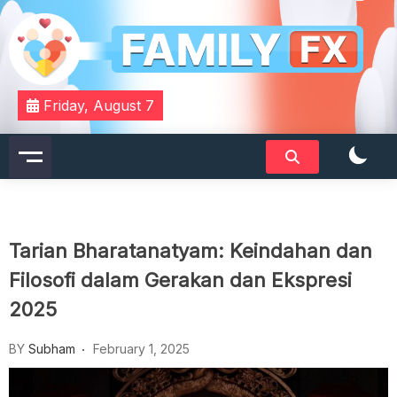
Skip
to
content
Your Daily Dose of Family Wisdom
Familyfx
Friday, August 7
Tarian Bharatanatyam: Keindahan dan
Filosofi dalam Gerakan dan Ekspresi
2025
BY
Subham
February 1, 2025