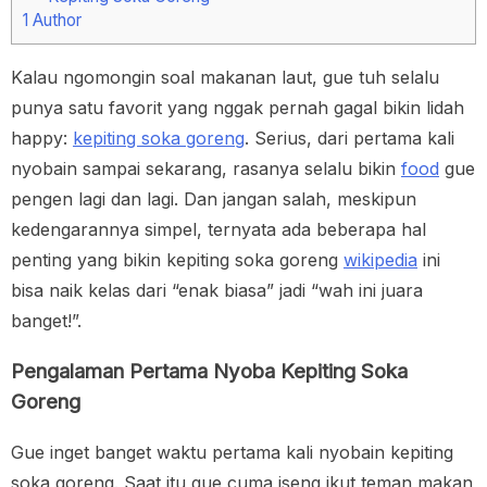
1
Author
Kalau ngomongin soal makanan laut, gue tuh selalu
punya satu favorit yang nggak pernah gagal bikin lidah
happy:
kepiting soka goreng
. Serius, dari pertama kali
nyobain sampai sekarang, rasanya selalu bikin
food
gue
pengen lagi dan lagi. Dan jangan salah, meskipun
kedengarannya simpel, ternyata ada beberapa hal
penting yang bikin kepiting soka goreng
wikipedia
ini
bisa naik kelas dari “enak biasa” jadi “wah ini juara
banget!”.
Pengalaman Pertama Nyoba Kepiting Soka
Goreng
Gue inget banget waktu pertama kali nyobain kepiting
soka goreng. Saat itu gue cuma iseng ikut teman makan