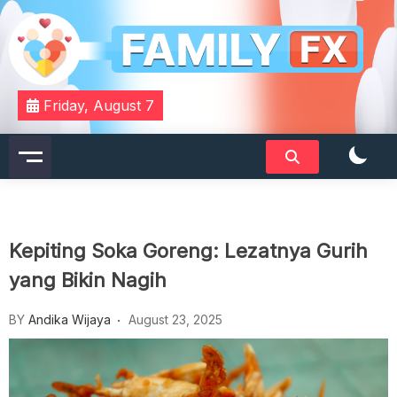
Skip
to
content
Your Daily Dose of Family Wisdom
Familyfx
Friday, August 7
Kepiting Soka Goreng: Lezatnya Gurih
yang Bikin Nagih
BY
Andika Wijaya
August 23, 2025