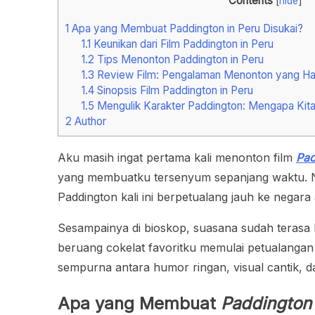
Contents
[
hide
]
1
Apa yang Membuat Paddington in Peru Disukai?
1.1
Keunikan dari Film Paddington in Peru
1.2
Tips Menonton Paddington in Peru
1.3
Review Film: Pengalaman Menonton yang Ha
1.4
Sinopsis Film Paddington in Peru
1.5
Mengulik Karakter Paddington: Mengapa Kita
2
Author
Aku masih ingat pertama kali menonton film
Pad
yang membuatku tersenyum sepanjang waktu. N
Paddington kali ini berpetualang jauh ke negar
Sesampainya di bioskop, suasana sudah terasa 
beruang cokelat favoritku memulai petualangan
sempurna antara humor ringan, visual cantik, 
Apa yang Membuat
Paddington 