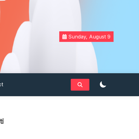
Sunday, August 9
ct
ti