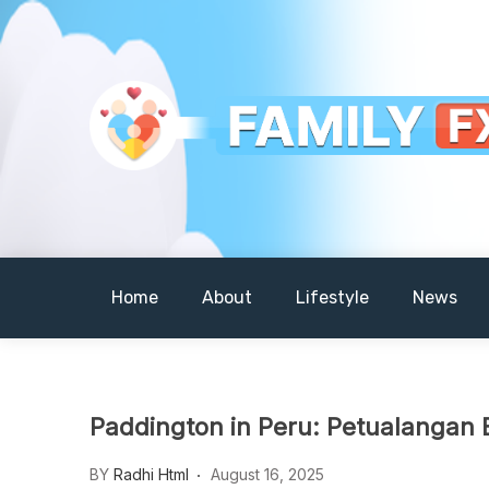
Skip
to
content
Your Daily Dose of Family Wisdom
Familyfx
Home
About
Lifestyle
News
Paddington in Peru: Petualangan
BY
Radhi Html
August 16, 2025