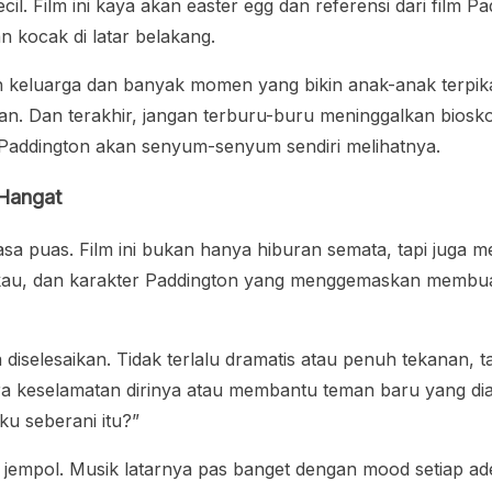
kecil. Film ini kaya akan easter egg dan referensi dari fi
 kocak di latar belakang.
mah keluarga dan banyak momen yang bikin anak-anak terpik
n. Dan terakhir, jangan terburu-buru meninggalkan bioskop
Paddington akan senyum-senyum sendiri melihatnya.
Hangat
asa puas. Film ini bukan hanya hiburan semata, tapi juga
emukau, dan karakter Paddington yang menggemaskan memb
a diselesaikan. Tidak terlalu dramatis atau penuh tekanan,
 keselamatan dirinya atau membantu teman baru yang dia 
ku seberani itu?”
ungi jempol. Musik latarnya pas banget dengan mood setiap