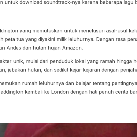
ran untuk download soundtrack-nya karena beberapa lagu 
Paddington yang memutuskan untuk menelusuri asal-usul kel
eta tua yang diyakini milik leluhurnya. Dengan rasa pen
an Andes dan hutan hujan Amazon.
arakter unik, mulai dari penduduk lokal yang ramah hing
jan, jebakan hutan, dan sedikit kejar-kejaran dengan penjah
emukan rumah leluhurnya dan belajar tentang pentingnya ke
a Paddington kembali ke London dengan hati penuh cerita