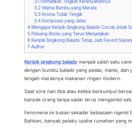
3.1
Perhatikan Tingkat Kerenyahannya
3.2
Warna Bumbu yang Merata
3.3
Aroma Tidak Tengik
3.4
Komposisi yang Jelas
4
Mengapa Keripik Singkong Balado Cocok untuk S
5
Peluang Bisnis yang Terus Menjanjikan
6
Keripik Singkong Balado Tetap Jadi Favorit Sepa
7
Author
Keripik singkong balado
menjadi salah satu cami
dengan bumbu balado yang pedas, manis, dan gur
tengah maraknya makanan ringan modern.
Saat sore hari tiba atau ketika berkumpul bers
banyak orang tanpa sadar terus mengambil sat
Fenomena ini bukan sekadar kebiasaan ngemil bi
Bahkan, banyak pelaku usaha rumahan yang menj