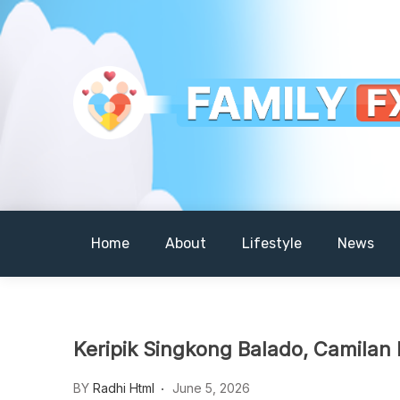
Skip
to
content
Your Daily Dose of Family Wisdom
Familyfx
Home
About
Lifestyle
News
Keripik Singkong Balado, Camilan
BY
Radhi Html
June 5, 2026