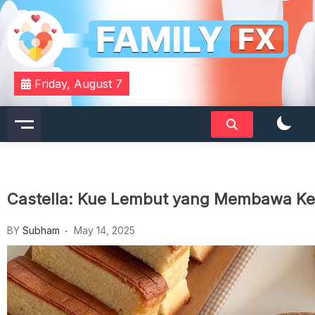
Skip
to
content
Your Daily Dose of Family Wisdom
Familyfx
Friday, August 7
Castella: Kue Lembut yang Membawa K
BY
Subham
May 14, 2025