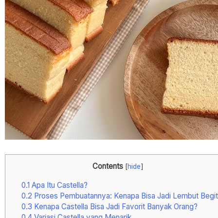
Contents
[
hide
]
0.1
Apa Itu Castella?
0.2
Proses Pembuatannya: Kenapa Bisa Jadi Lembut Begi
0.3
Kenapa Castella Bisa Jadi Favorit Banyak Orang?
0.4
Variasi Castella yang Menarik