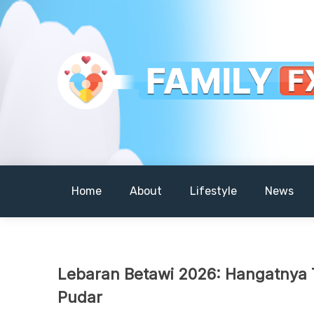
Skip
to
content
Your Daily Dose of Family Wisdom
Familyfx
Home
About
Lifestyle
News
Lebaran Betawi 2026: Hangatnya 
Pudar