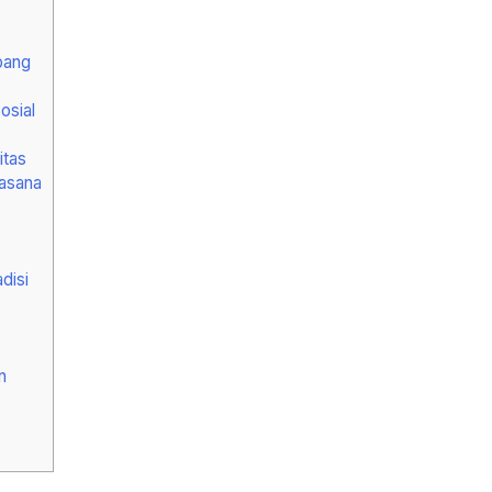
bang
osial
itas
asana
disi
n