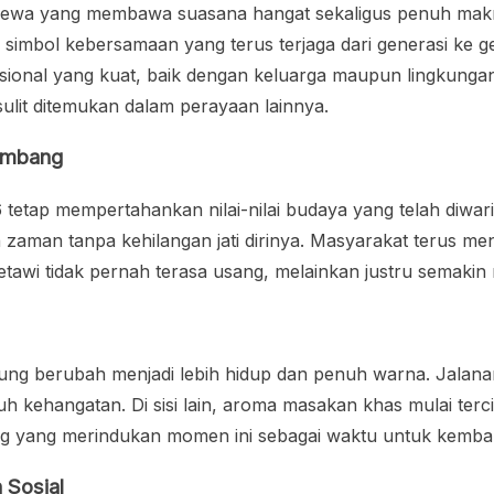
ewa yang membawa suasana hangat sekaligus penuh makna b
simbol kebersamaan yang terus terjaga dari generasi ke ge
nal yang kuat, baik dengan keluarga maupun lingkungan s
ulit ditemukan dalam perayaan lainnya.
embang
tetap mempertahankan nilai-nilai budaya yang telah diwaris
man tanpa kehilangan jati dirinya. Masyarakat terus men
wi tidak pernah terasa usang, melainkan justru semakin r
ung berubah menjadi lebih hidup dan penuh warna. Jalana
h kehangatan. Di sisi lain, aroma masakan khas mulai ter
ang yang merindukan momen ini sebagai waktu untuk kemb
 Sosial