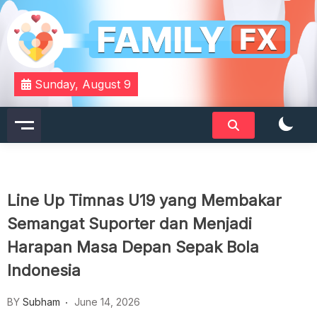
Skip
to
content
Your Daily Dose of Family Wisdom
Familyfx
Sunday, August 9
Line Up Timnas U19 yang Membakar
Semangat Suporter dan Menjadi
Harapan Masa Depan Sepak Bola
Indonesia
BY
Subham
June 14, 2026