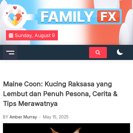
Skip
to
content
Your Daily Dose of Family Wisdom
Familyfx
Sunday, August 9
Maine Coon: Kucing Raksasa yang
Lembut dan Penuh Pesona, Cerita &
Tips Merawatnya
BY
Amber Murray
May 15, 2025