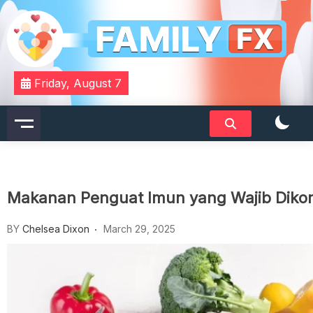
Skip
to
content
Your Daily Dose of Family Wisdom
Familyfx
Friday, August 7
Makanan Penguat Imun yang Wajib Diko
BY
Chelsea Dixon
March 29, 2025