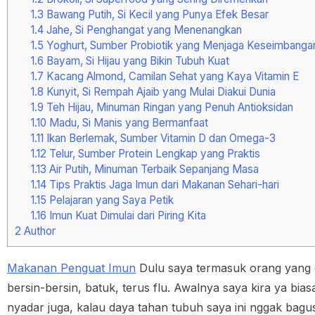
1.3
Bawang Putih, Si Kecil yang Punya Efek Besar
1.4
Jahe, Si Penghangat yang Menenangkan
1.5
Yoghurt, Sumber Probiotik yang Menjaga Keseimbanga
1.6
Bayam, Si Hijau yang Bikin Tubuh Kuat
1.7
Kacang Almond, Camilan Sehat yang Kaya Vitamin E
1.8
Kunyit, Si Rempah Ajaib yang Mulai Diakui Dunia
1.9
Teh Hijau, Minuman Ringan yang Penuh Antioksidan
1.10
Madu, Si Manis yang Bermanfaat
1.11
Ikan Berlemak, Sumber Vitamin D dan Omega-3
1.12
Telur, Sumber Protein Lengkap yang Praktis
1.13
Air Putih, Minuman Terbaik Sepanjang Masa
1.14
Tips Praktis Jaga Imun dari Makanan Sehari-hari
1.15
Pelajaran yang Saya Petik
1.16
Imun Kuat Dimulai dari Piring Kita
2
Author
Makanan Penguat Imun
Dulu saya termasuk orang yang g
bersin-bersin, batuk, terus flu. Awalnya saya kira ya b
nyadar juga, kalau daya tahan tubuh saya ini nggak bagu